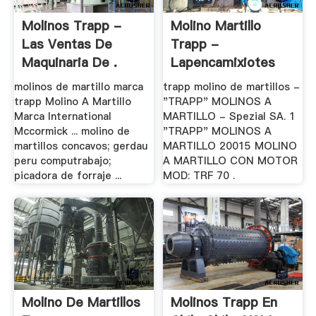
Molinos Trapp -
Molino Martillo
Las Ventas De
Trapp -
Maquinaria De .
Lapencamixiotes
molinos de martillo marca
trapp molino de martillos -
trapp Molino A Martillo
"TRAPP" MOLINOS A
Marca International
MARTILLO - Spezial SA. 1
Mccormick ... molino de
"TRAPP" MOLINOS A
martillos concavos; gerdau
MARTILLO 20015 MOLINO
peru computrabajo;
A MARTILLO CON MOTOR
picadora de forraje ...
MOD: TRF 70 .
Molino De Martillos
Molinos Trapp En