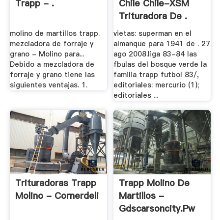
Trapp - .
Chile Chile-XSM
Trituradora De .
molino de martillos trapp.
vietas: superman en el
mezcladora de forraje y
almanque para 1941 de . 27
grano - Molino para...
ago 2008.liga 83-84 las
Debido a mezcladora de
fbulas del bosque verde la
forraje y grano tiene las
familia trapp futbol 83/,
siguientes ventajas. 1.
editoriales: mercurio (1);
editoriales ...
Trituradoras Trapp
Trapp Molino De
Molino - Cornerdeli
Martillos -
Gdscarsoncity.pw