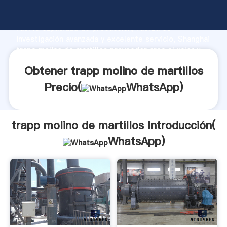
trapp molino de martillos fabricante Agarrando
fuerte capacidad de producción, fuerza de
investigación avanzada y excelente servicio, Shanghai
trapp molino de martillos proveedor crea el valor y
aporta valores a todos los clientes.
Obtener trapp molino de martillos
Precio(
WhatsApp
)
trapp molino de martillos Introducción(
WhatsApp
)