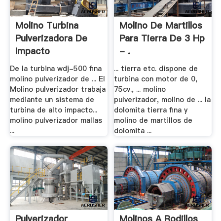
Molino Turbina
Molino De Martillos
Pulverizadora De
Para Tierra De 3 Hp
Impacto
- .
De la turbina wdj-500 fina
... tierra etc. dispone de
molino pulverizador de ... El
turbina con motor de 0,
Molino pulverizador trabaja
75cv., ... molino
mediante un sistema de
pulverizador, molino de ... la
turbina de alto impacto...
dolomita tierra fina y
molino pulverizador mallas
molino de martillos de
...
dolomita ...
Pulverizador
Molinos A Rodillos