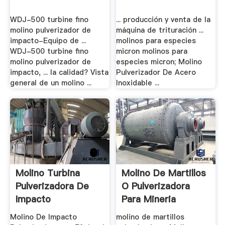
WDJ-500 turbine fino
... producción y venta de la
molino pulverizador de
máquina de trituración ...
impacto-Equipo de ...
molinos para especies
WDJ-500 turbine fino
micron molinos para
molino pulverizador de
especies micron; Molino
impacto, ... la calidad? Vista
Pulverizador De Acero
general de un molino ...
Inoxidable ...
Molino Turbina
Molino De Martillos
Pulverizadora De
O Pulverizadora
Impacto
Para Mineria
Molino De Impacto
molino de martillos