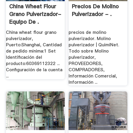
China Wheat Flour
Precios De Molino
Grano Pulverizador-
Pulverizador - .
Equipo De .
China wheat flour grano
precios de molino
pulverizador,
pulverizador. Molino
Puerto:Shanghai, Cantidad
pulverizador | QuimiNet.
de pedido mínima:1 Set
Todo sobre Molino
Identificación del
pulverizador,
producto:60369112322 ...
PROVEEDORES,
Configuración de la cuenta
COMPRADORES,
...
Información Comercial,
Información ...