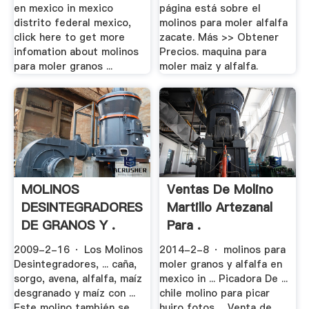
en mexico in mexico
página está sobre el
distrito federal mexico,
molinos para moler alfalfa
click here to get more
zacate. Más >> Obtener
infomation about molinos
Precios. maquina para
para moler granos ...
moler maiz y alfalfa.
MOLINOS
Ventas De Molino
DESINTEGRADORES
Martillo Artezanal
DE GRANOS Y .
Para .
2009-2-16 · Los Molinos
2014-2-8 · molinos para
Desintegradores, ... caña,
moler granos y alfalfa en
sorgo, avena, alfalfa, maíz
mexico in ... Picadora De ...
desgranado y maíz con ...
chile molino para picar
Este molino también se
huiro fotos ... Venta de