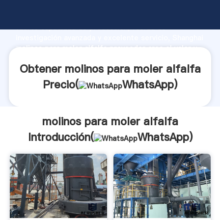
molinos para moler alfalfa fabricante Agarrando
fuerte capacidad de producción, fuerza de
investigación avanzada y excelente servicio, Shanghai
molinos para moler alfalfa proveedor crea el valor y
aporta valores a todos los clientes.
Obtener molinos para moler alfalfa
Precio(
WhatsApp
)
molinos para moler alfalfa
Introducción(
WhatsApp
)