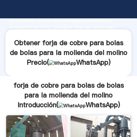
forja de cobre para bolas de bolas para la molienda
del molino fabricante Agarrando fuerte capacidad de
producción, fuerza de investigación avanzada y
excelente servicio, Shanghai forja de cobre para
bolas de bolas para la molienda del molino proveedor
crea el valor y aporta valores a todos los clientes.
Obtener forja de cobre para bolas
de bolas para la molienda del molino
Precio(
WhatsApp
)
forja de cobre para bolas de bolas
para la molienda del molino
Introducción(
WhatsApp
)