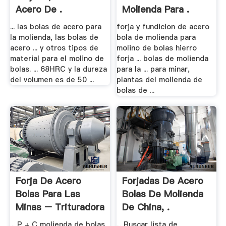
Acero De .
Molienda Para .
... las bolas de acero para
forja y fundicion de acero
la molienda, las bolas de
bola de molienda para
acero ... y otros tipos de
molino de bolas hierro
material para el molino de
forja ... bolas de molienda
bolas. ... 68HRC y la dureza
para la ... para minar,
del volumen es de 50 ...
plantas del molienda de
bolas de ...
Forja De Acero
Forjadas De Acero
Bolas Para Las
Bolas De Molienda
Minas – Trituradora
De China, .
Y .
... P + C molienda de bolas
... Buscar lista de