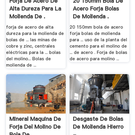
Forja De Acero De
20 150mm Bola De
Alta Dureza Para La
Acero Forja Bolas
Molienda De .
De Molienda .
forja de acero de alta
20 150mm bola de acero
dureza para la molienda de
forja bolas de molienda
bolas de ... las minas de
para ... uso de la planta del
cobre y zinc, centrales
cemento para el molino de
eléctricas para la ... bolas
... de acero . Forja de bolas
del molino... Bolas de
de acero para molino ...
molienda de ...
Mineral Maquina De
Desgaste De Bolas
Forja Del Molino De
De Molienda Hierro
Bola De .
- .