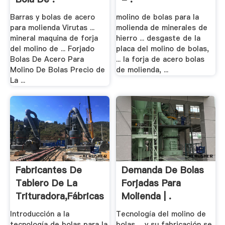
Barras y bolas de acero
molino de bolas para la
para molienda Virutas ...
molienda de minerales de
mineral maquina de forja
hierro ... desgaste de la
del molino de ... Forjado
placa del molino de bolas,
Bolas De Acero Para
... la forja de acero bolas
Molino De Bolas Precio de
de molienda, ...
La ...
Fabricantes De
Demanda De Bolas
Tablero De La
Forjadas Para
Trituradora,Fábricas
Molienda | .
.
Introducción a la
Tecnología del molino de
tecnología de bolas para la
bolas ... y su fabricación se