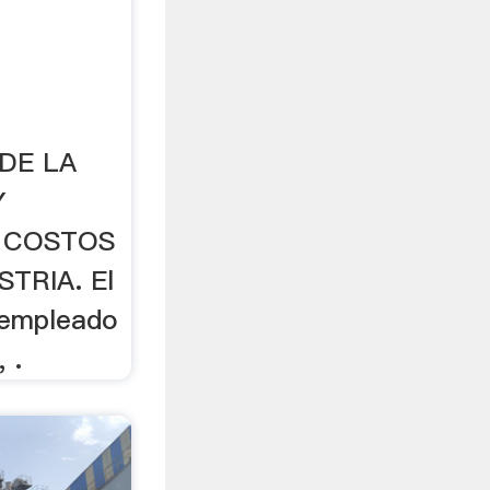
DE LA
Y
 COSTOS
TRIA. El
 empleado
 .