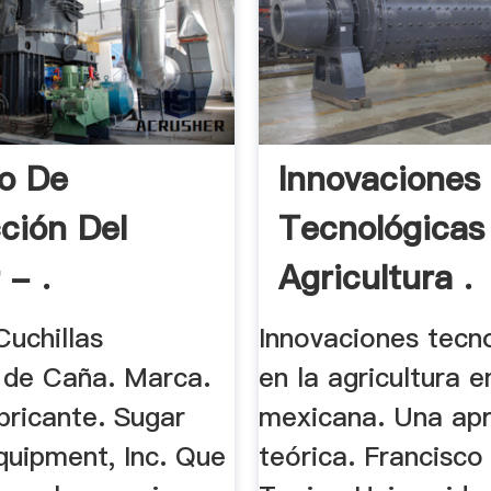
o De
Innovaciones
ción Del
Tecnológicas
 - .
Agricultura .
Cuchillas
Innovaciones tecn
 de Caña. Marca.
en la agricultura 
bricante. Sugar
mexicana. Una ap
quipment, Inc. Que
teórica. Francisco