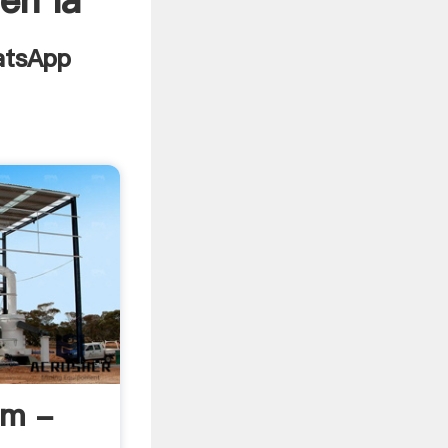
en la
tm -