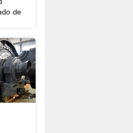
d
ado de