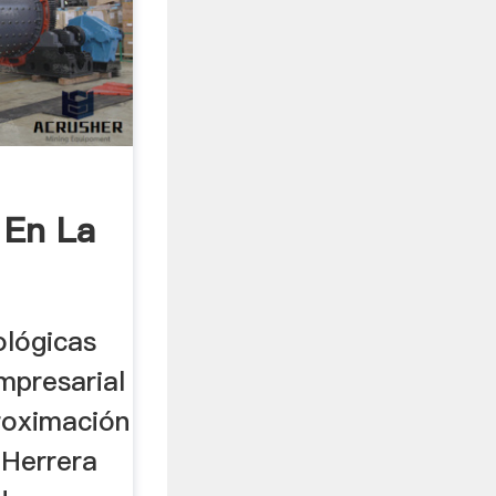
 En La
ológicas
empresarial
roximación
 Herrera