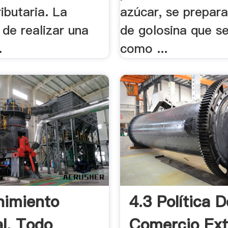
ibutaria. La
azúcar, se prepar
de realizar una
de golosina que s
.
como ...
nimiento
4.3 Política D
l. Todo
Comercio Ext