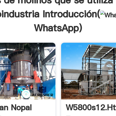
s de molinos que se utiliza 
industria Introducción(
WhatsApp
)
an Nopal
W5800s12.h