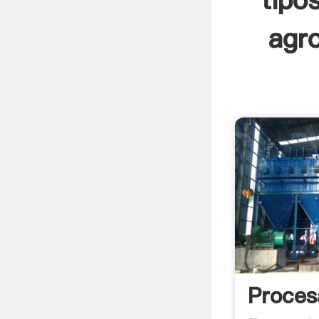
tipo
agro
Proces