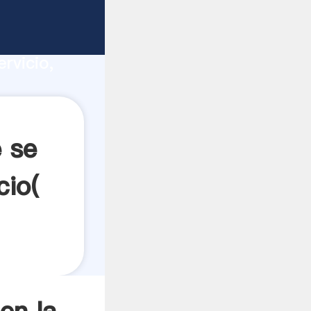
ria
ucción,
rvicio,
valores a
 se
cio(