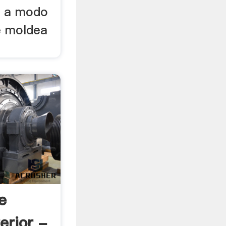
a a modo
e moldea
e
erior -