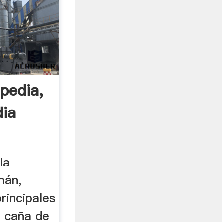
pedia,
dia
la
mán,
rincipales
a caña de