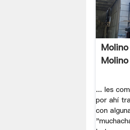
Molino
Molino
... les co
por ahí tr
con alguna
"muchacha