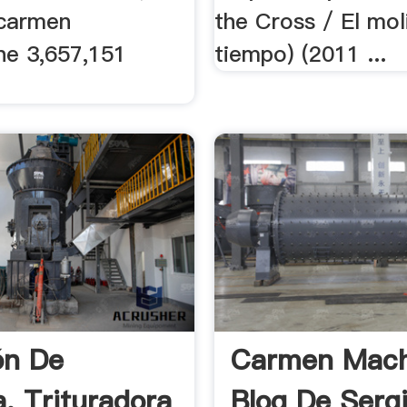
 carmen
the Cross / El mol
ine 3,657,151
tiempo) (2011 ...
ón De
Carmen Machi
a, Trituradora
Blog De Sergi