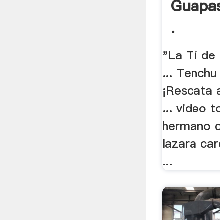
Guapas
.
"La Tí de
... Tenchu 
¡Rescata 
... video 
hermano c
lazara car
...