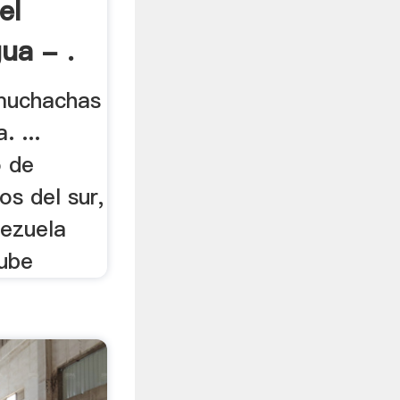
el
ua - .
 muchachas
. ...
o de
os del sur,
ezuela
ube