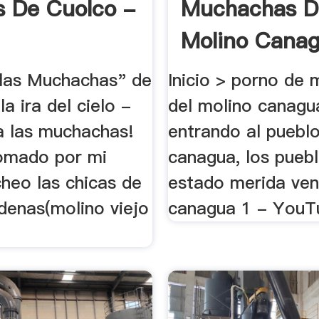
 De Cuolco -
Muchachas D
Molino Canag
 las Muchachas" de
Inicio > porno de
la ira del cielo -
del molino canagua
a las muchachas!
entrando al puebl
tomado por mi
canagua, los puebl
heo las chicas de
estado merida ven
denas(molino viejo
canagua 1 - YouT