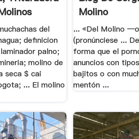
 Molinos
Molino
muchachas del
... «Del Molino —
agua; definicion
(pronúnciese ... D
 laminador palno;
forma que el porno
mineria; molino de
anuncios con tipos
ia seca $ cai
bajitos o con muc
gota; ... El molino
mentón ...