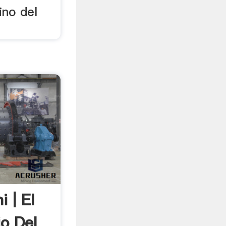
ino del
 | El
o Del