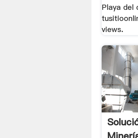
Playa del
tusitioonl
views.
Soluci
Minerí