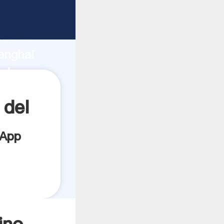
ante
rza de
anghai
edor
es.
 del