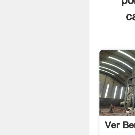
po
c
Ver Be