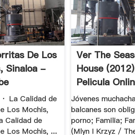
rritas De Los
Ver The Seas
, Sinaloa -
House (2012)
be
Pelicula Onlin
· La Calidad de
Jóvenes muchacha
de Los Mochis,
balcanes son oblig
a Calidad de
porno; Familia; Fan
e Los Mochis, ...
(Mlyn I Krzyz / Th