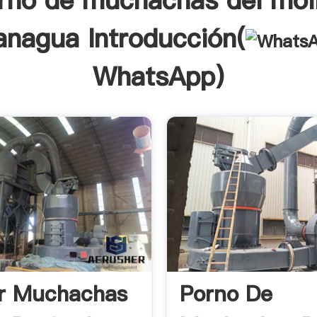
rno de muchachas del mol
anagua Introducción(
WhatsApp
)
r Muchachas
Porno De