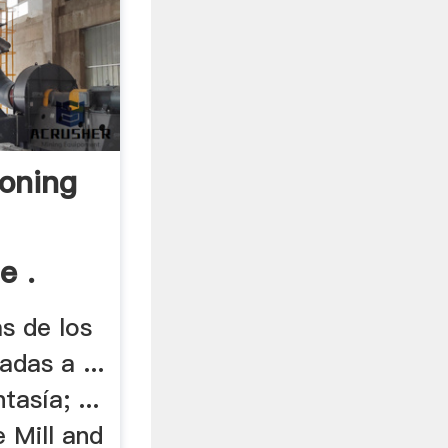
oning
e .
s de los
adas a ...
tasía; ...
e Mill and