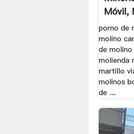
Móvil,
porno de 
molino can
de molino
molienda 
martillo v
molinos bo
de ...