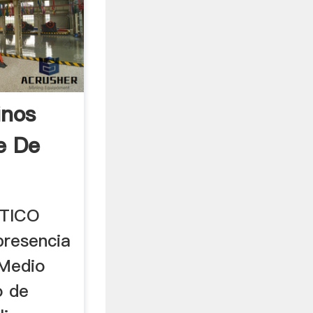
inos
e De
TICO
presencia
 Medio
o de