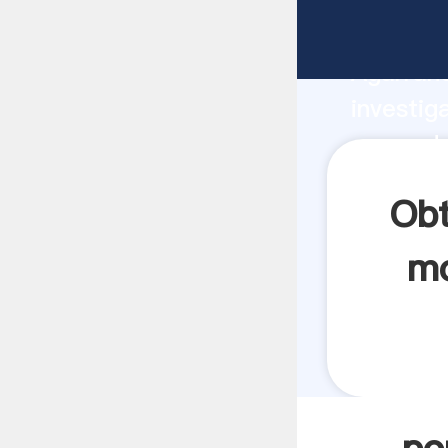
porno d
Agarrand
investig
porno d
crea el 
Obt
mo