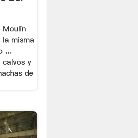
o Moulin
e la misma
 ...
 calvos y
hachas de