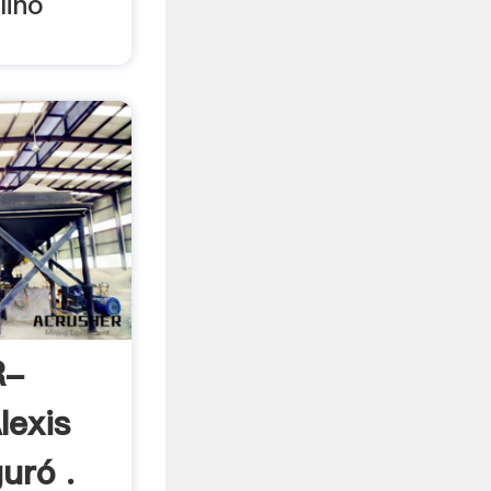
lino
R-
exis
uró .