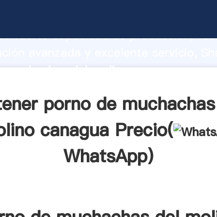
e muchachas del molino canagua fabric
o fuerte capacidad de producción, fue
ación avanzada y excelente servicio, Sh
e muchachas del molino canagua prove
valor y aporta valores a todos los client
ener porno de muchachas
lino canagua Precio(
WhatsApp
)