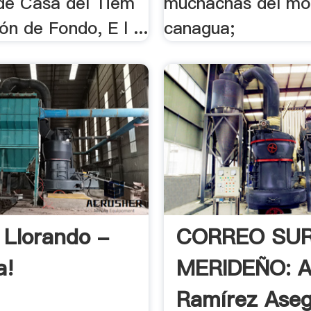
 de Casa del Tiem
muchachas del mo
ón de Fondo, E l ...
canagua;
 Llorando -
CORREO SU
a!
MERIDEÑO: Al
Ramírez Aseg