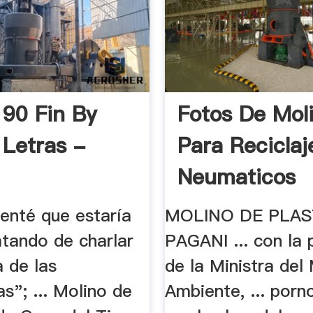
 90 Fin By
Fotos De Mol
 Letras -
Para Reciclaj
Neumaticos
menté que estaría
MOLINO DE PLAS
atando de charlar
PAGANI ... con la 
 de las
de la Ministra del
s"; ... Molino de
Ambiente, ... porn