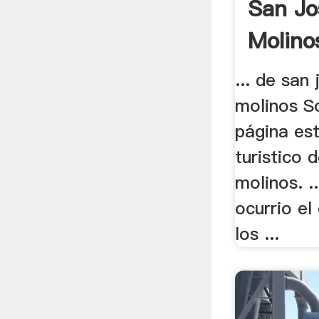
San Jo
Molino
... de san
molinos S
página est
turistico 
molinos. .
ocurrio el
los ...