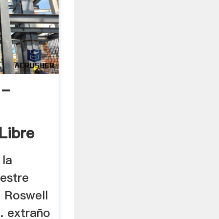
 -
Libre
 la
restre
o Roswell
. extraño