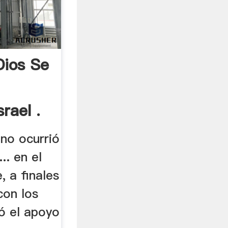
ios Se
rael .
no ocurrió
.. en el
 a finales
con los
ó el apoyo