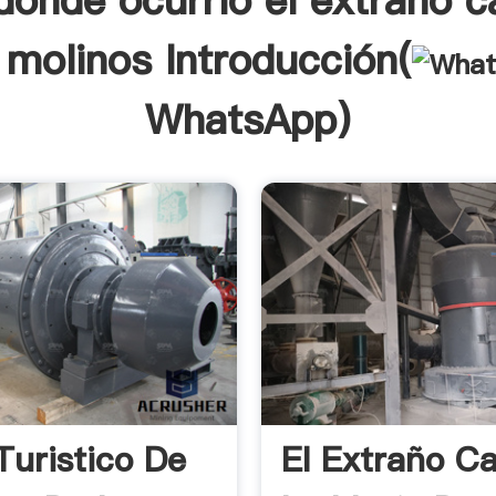
donde ocurrio el extraño 
 molinos Introducción(
WhatsApp
)
Turistico De
El Extraño C