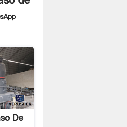
caso de
aso De