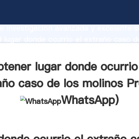
nde ocurrio el extraño caso de los mol
te Agarrando fuerte capacidad de prod
e investigación avanzada y excelente se
 lugar donde ocurrio el extraño caso d
proveedor crea el valor y aporta valore
s clientes.
tener lugar donde ocurrio
año caso de los molinos Pr
WhatsApp
)