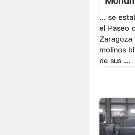
Monume
... se esta
el Paseo 
Zaragoza d
molinos bl
de sus ...