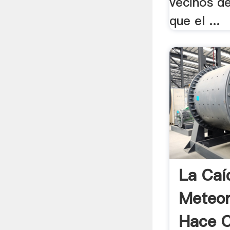
vecinos de
que el ...
La Caí
Meteor
Hace C