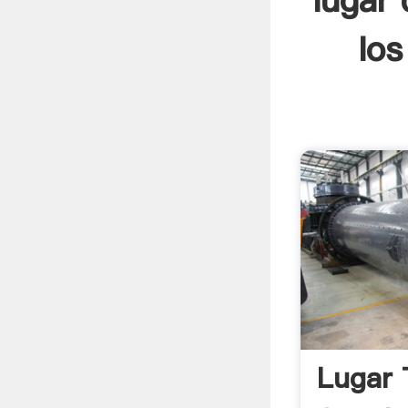
lugar 
los
Lugar 