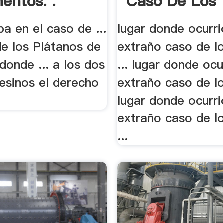
ntos. .
Caso De Los
Molinos
ba en el caso de ...
lugar donde ocurri
de los Plátanos de
extraño caso de l
onde ... a los dos
... lugar donde ocu
esinos el derecho
extraño caso de l
lugar donde ocurri
extraño caso de l
...