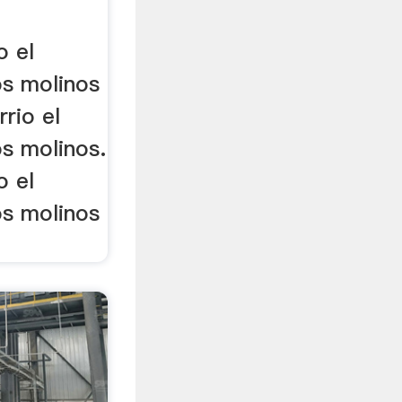
o el
os molinos
rrio el
os molinos.
o el
os molinos