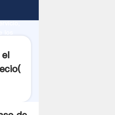
inos
ucción,
rvicio,
e los
s a
 el
ecio(