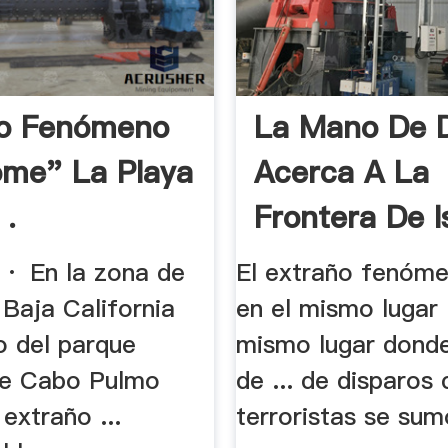
ño Fenómeno
La Mano De D
me" La Playa
Acerca A La
 .
Frontera De Is
· En la zona de
El extraño fenóme
s Baja California
en el mismo lugar .
o del parque
mismo lugar donde,
de Cabo Pulmo
de ... de disparos 
 extraño ...
terroristas se sum