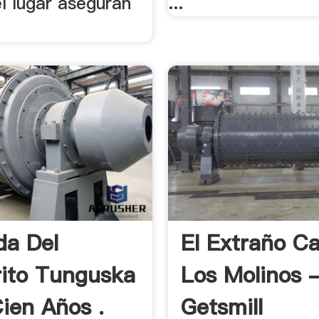
l lugar aseguran
...
da Del
El Extraño C
ito Tunguska
Los Molinos 
ien Años .
Getsmill