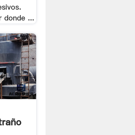
esivos.
r donde ...
traño