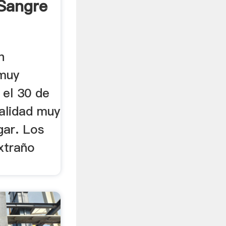
 Sangre
n
muy
 el 30 de
nalidad muy
gar. Los
extraño