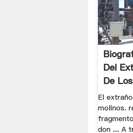
Biogra
Del Ex
De Los
El extraño
molinos. 
fragmento
don ... A t