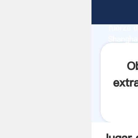
lugar do
fabrican
fuerza d
Shanghai
molinos 
todos lo
Ob
extr