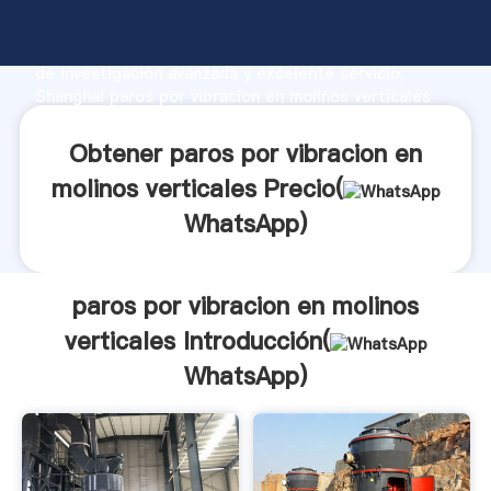
paros por vibracion en molinos verticales fabricante
Agarrando fuerte capacidad de producción, fuerza
de investigación avanzada y excelente servicio,
Shanghai paros por vibracion en molinos verticales
proveedor crea el valor y aporta valores a todos los
clientes.
Obtener paros por vibracion en
molinos verticales Precio(
WhatsApp
)
paros por vibracion en molinos
verticales Introducción(
WhatsApp
)