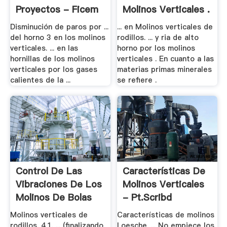
Proyectos - Ficem
Molinos Verticales .
Disminución de paros por ...
... en Molinos verticales de
del horno 3 en los molinos
rodillos. ... y ria de alto
verticales. ... en las
horno por los molinos
hornillas de los molinos
verticales . En cuanto a las
verticales por los gases
materias primas minerales
calientes de la ...
se refiere .
Control De Las
Características De
Vibraciones De Los
Molinos Verticales
Molinos De Bolas
- Pt.scribd
Molinos verticales de
Características de molinos
rodillos. 4.1. ... (finalizando
Loesche. ... No empiece los