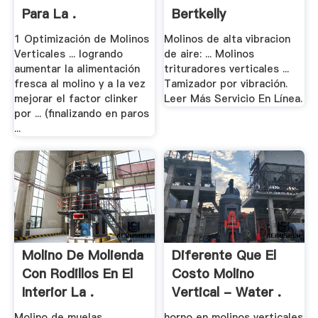
Para La .
Bertkelly
1 Optimización de Molinos
Molinos de alta vibracion
Verticales ... logrando
de aire: ... Molinos
aumentar la alimentación
trituradores verticales ...
fresca al molino y a la vez
Tamizador por vibración.
mejorar el factor clinker
Leer Más Servicio En Línea.
por ... (finalizando en paros
...
Molino De Molienda
Diferente Que El
Con Rodillos En El
Costo Molino
Interior La .
Vertical - Water .
Molino de muelas
horno en molinos verticales