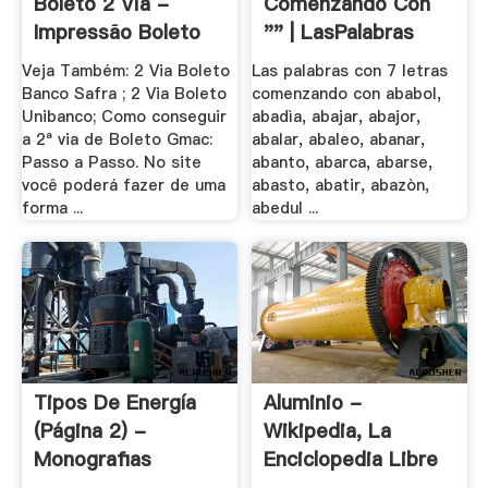
Boleto 2 Via -
Comenzando Con
Impressão Boleto
"" | LasPalabras
GMAC
Veja Também: 2 Via Boleto
Las palabras con 7 letras
Banco Safra ; 2 Via Boleto
comenzando con ababol,
Unibanco; Como conseguir
abadìa, abajar, abajor,
a 2ª via de Boleto Gmac:
abalar, abaleo, abanar,
Passo a Passo. No site
abanto, abarca, abarse,
você poderá fazer de uma
abasto, abatir, abazòn,
forma ...
abedul ...
Tipos De Energía
Aluminio -
(página 2) -
Wikipedia, La
Monografias
Enciclopedia Libre