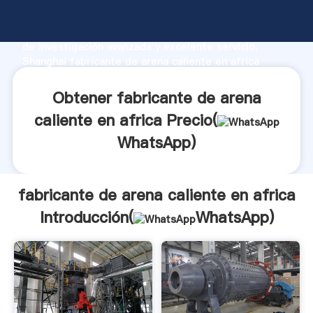
fabricante de arena caliente en africa fabricante
Agarrando fuerte capacidad de producción, fuerza
de investigación avanzada y excelente servicio,
Shanghai fabricante de arena caliente en africa
proveedor crea el valor y aporta valores a todos los
clientes.
Obtener fabricante de arena
caliente en africa Precio(
WhatsApp
)
fabricante de arena caliente en africa
Introducción(
WhatsApp
)