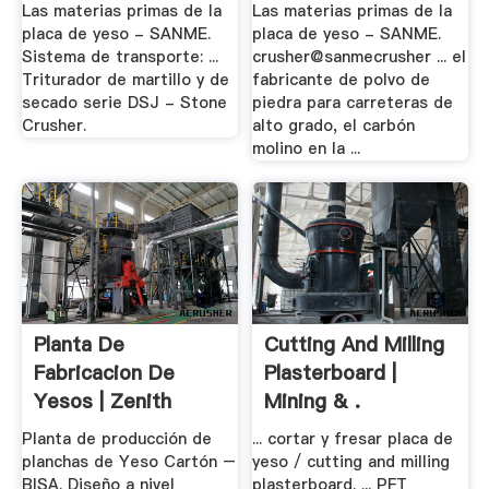
Las materias primas de la
Las materias primas de la
placa de yeso - SANME.
placa de yeso - SANME.
Sistema de transporte: ...
crusher@sanmecrusher ... el
Triturador de martillo y de
fabricante de polvo de
secado serie DSJ - Stone
piedra para carreteras de
Crusher.
alto grado, el carbón
molino en la ...
Planta De
Cutting And Milling
Fabricacion De
Plasterboard |
Yesos | Zenith
Mining & .
Maquinaria
Planta de producción de
... cortar y fresar placa de
planchas de Yeso Cartón –
yeso / cutting and milling
BISA. Diseño a nivel
plasterboard. ... PFT