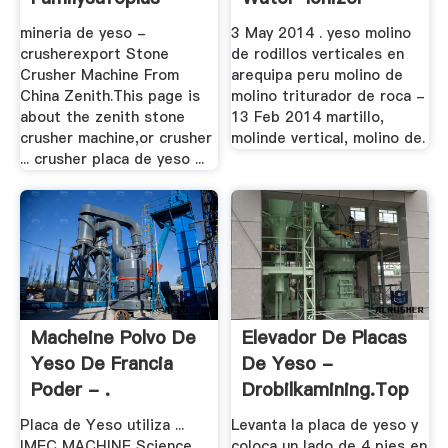
mineria de yeso -
3 May 2014 . yeso molino
crusherexport Stone
de rodillos verticales en
Crusher Machine From
arequipa peru molino de
China Zenith.This page is
molino triturador de roca -
about the zenith stone
13 Feb 2014 martillo,
crusher machine,or crusher
molinde vertical, molino de.
... crusher placa de yeso ...
Macheine Polvo De
Elevador De Placas
Yeso De Francia
De Yeso -
Poder - .
Drobilkamining.top
Placa de Yeso utiliza ...
Levanta la placa de yeso y
IMEC MACHINE Science ...
coloca un lado de 4 pies en