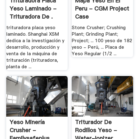
Trituradora Placa
Mapa Yeso En El
Yeso Laminado -
Peru - CGM Project
Trituradora De .
Case
trituradora placa yeso
Stone Crusher; Crushing
laminado. Shanghai XSM
Plant; Grinding Plant;
dedica a la investigación y
Project; ... 100 yeso de 182
desarrollo, producción y
yeso - Perú, ... Placa de
venta de la máquina de
Yeso Regular (1/2 ...
trituración (trituradora,
planta de ...
Yeso Minería
Triturador De
Crusher -
Rodillos Yeso -
Familysafeplus
Water-Ionizer