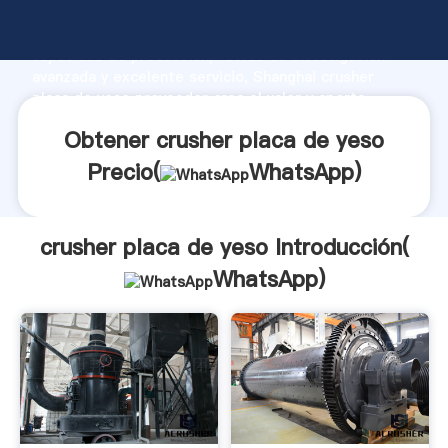
crusher placa de yeso fabricante Agarrando fuerte
capacidad de producción, fuerza de investigación
avanzada y excelente servicio, Shanghai crusher
placa de yeso proveedor crea el valor y aporta
valores a todos los clientes.
Obtener crusher placa de yeso
Precio(
WhatsApp
)
crusher placa de yeso Introducción(
WhatsApp
)