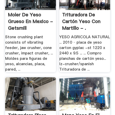
Moler De Yeso
Trituradora De
Grueso En Mexico -
Cartón Yeso Con
Getsmill
Martillo - .
Stone crushing plant
YESO AGRICOLA NATURAL
consists of vibrating
... 2010 · placa de yeso
feeder, jaw crusher, cone
carton gyplac -st 1220 x
crusher, impact crusher, ...
2440 x 9.5 ... ... Compro
Moldes para figuras de
planchas de cartón yeso...
yeso, alcancias, placa,
lz-crusher/spanish
pared, ...
Trituradora de ...