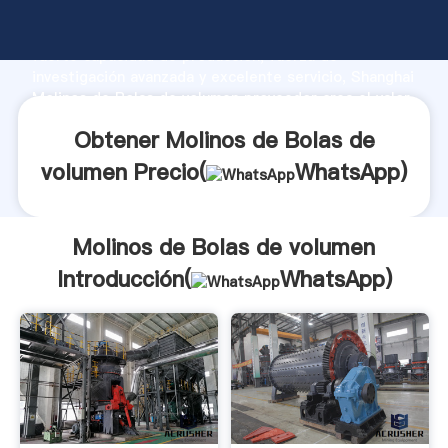
Molinos de Bolas de volumen fabricante Agarrando
fuerte capacidad de producción, fuerza de
investigación avanzada y excelente servicio, Shanghai
Molinos de Bolas de volumen proveedor crea el valor
y aporta valores a todos los clientes.
Obtener Molinos de Bolas de
volumen Precio(
WhatsApp
)
Molinos de Bolas de volumen
Introducción(
WhatsApp
)