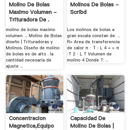
Molino De Bolas
Molinos De Bolas -
Maximo Volumen -
Scribd
Trituradora De .
molino de bolas maximo
Los molinos de bolas a
volumen. ... Molino de Bolas
gran escala constan de: ...
diseño | Trituradoras y
R= Area de transferencia
Molinos. Diseño de molino
de calor π ⋅ T ⋅ L 4 = = π
de bolas es de alto . la
⋅T 2 ⋅ L T Volumen de
cantidad necesaria de
molino 4 Donde T: ...
ajuste ...
Concentracion
Capacidad De
Magnetica,Equipo
Molino De Bolas |