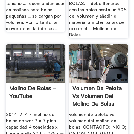
tamaño ... recomiendan usar
BOLAS. ... debe llenarse
en molinos para bolas
con las bolas hasta un 50%
pequeñas ... se cargan por
del volumen y añadir el
volumen. Por lo tanto, a
material a moler para que
mayor densidad de las ...
ocupe el ... Molinos de
Bolas ...
Molino De Bolas -
Volumen De Pelota
YouTube
Vs Volumen Del
Molino De Bolas
2014-7-4 · molino de
volumen de pelota vs
bolas denver 7 x 7 pies
volumen del molino de
capacidad 4 toneladas x
bolas. CONTACTO; INICIO;
hora a malla 200 o .075 mm
CASOS; NOSOTROS;