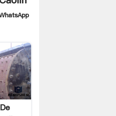
Caolín
 De