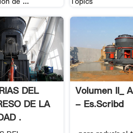
ión de ...
Topics
IAS DEL
Volumen II_ A
ESO DE LA
- Es.scribd
DAD .