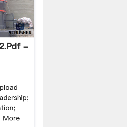
2.pdf -
Upload
adership;
tion;
; More