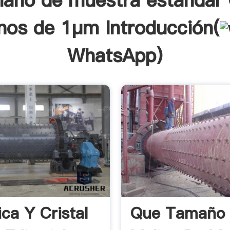
maño de muestra estándar 
os de 1μm Introducción(
WhatsApp
)
ca Y Cristal
Que Tamaño