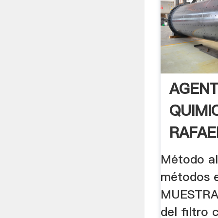
AGEN
QUIMI
RAFAE
On .
Método al
métodos 
MUESTRA 
del filtro 