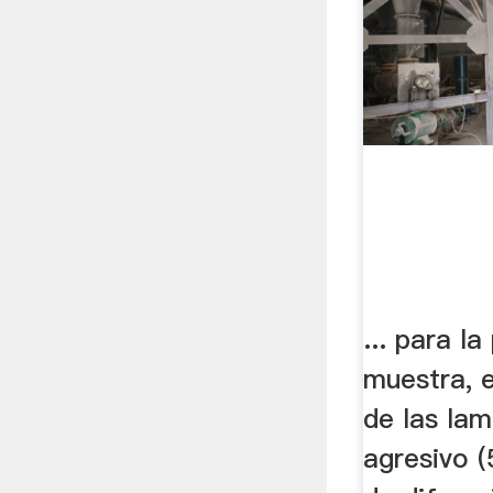
... para l
muestra, e
de las lam
agresivo (