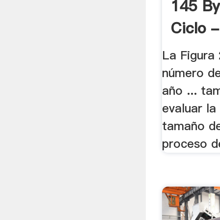
145 By
Ciclo -
La Figura 
número de
año ... ta
evaluar la
tamaño de
proceso de 