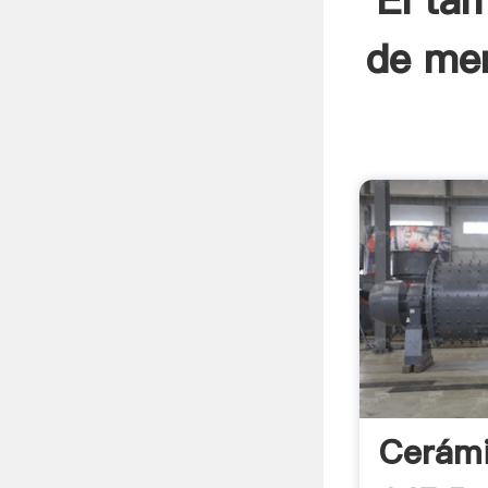
El ta
de men
Cerámi