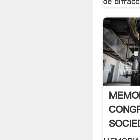
de difracc
MEMOR
CONGR
SOCIE