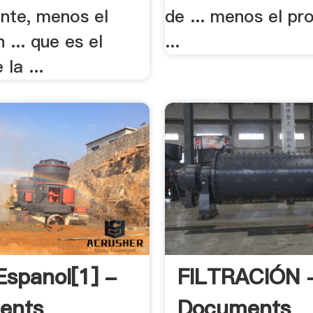
nte, menos el
de ... menos el pr
 ... que es el
...
la ...
Espanol[1] -
FILTRACIÓN 
ents
Documents