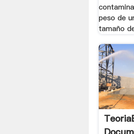
contamina
peso de un
tamaño de 
Teoria
Docum