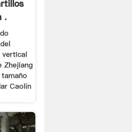
tillos
 .
ado
 del
vertical
e Zhejiang
l tamaño
ar Caolín