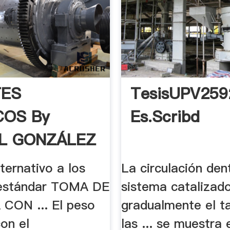
TES
TesisUPV259
COS By
Es.scribd
L GONZÁLEZ
ternativo a los
La circulación den
estándar TOMA DE
sistema catalizad
CON ... El peso
gradualmente el 
con el
las ... se muestra 