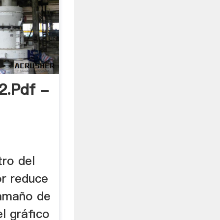
2.pdf -
tro del
or reduce
tamaño de
el gráfico