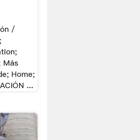
ión /
;
tion;
; Más
de; Home;
ACIÓN ...