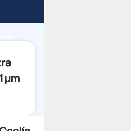
os de
stra
ea el
tra
 1μm