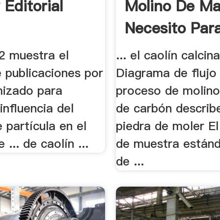
 Editorial
Molino De Mar
Necesito Para
2 muestra el
... el caolín calcin
 publicaciones por
Diagrama de flujo
mizado para
proceso de molino 
 influencia del
de carbón describ
 partícula en el
piedra de moler E
... de caolín ...
de muestra estánd
de ...