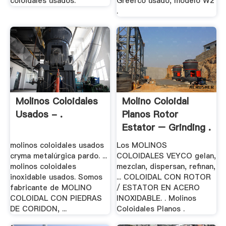
coloidales usados.
Greerco usado, modelo W2
.
Molinos Coloidales
Molino Coloidal
Usados - .
Planos Rotor
Estator – Grinding .
molinos coloidales usados
Los MOLINOS
cryma metalúrgica pardo. ...
COLOIDALES VEYCO gelan,
molinos coloidales
mezclan, dispersan, refinan,
inoxidable usados. Somos
... COLOIDAL CON ROTOR
fabricante de MOLINO
/ ESTATOR EN ACERO
COLOIDAL CON PIEDRAS
INOXIDABLE. . Molinos
DE CORIDON, ...
Coloidales Planos .