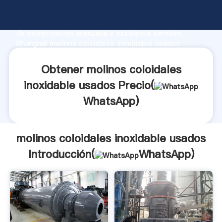
molinos coloidales inoxidable usados fabricante
Agarrando fuerte capacidad de producción, fuerza
de investigación avanzada y excelente servicio,
Shanghai molinos coloidales inoxidable usados
proveedor crea el valor y aporta valores a todos los
clientes.
Obtener molinos coloidales
inoxidable usados Precio(
WhatsApp
)
molinos coloidales inoxidable usados
Introducción(
WhatsApp
)