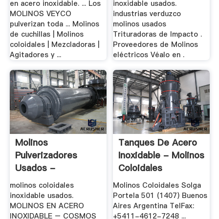
en acero inoxidable. ... Los
inoxidable usados.
MOLINOS VEYCO
industrias verduzco
pulverizan toda ... Molinos
molinos usados
de cuchillas | Molinos
Trituradoras de Impacto .
coloidales | Mezcladoras |
Proveedores de Molinos
Agitadores y ...
eléctricos Véalo en .
Molinos
Tanques De Acero
Pulverizadores
Inoxidable - Molinos
Usados -
Coloidales
Trituradora De
molinos coloidales
Molinos Coloidales Solga
Cono
inoxidable usados.
Portela 501 (1407) Buenos
MOLINOS EN ACERO
Aires Argentina TelFax:
INOXIDABLE – COSMOS
+5411-4612-7248 ...