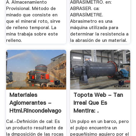
A. Almacenamiento
ABRASÍMETRO. en:
Provisional. Método de
ABRASER. ca:
minado que consiste en
ABRASÍMETRE.
que el mineral roto, sirve
Abrasímetro es una
de relleno temporal. La
máquina utilizada para
mina trabaja sobre este
determinar la resistencia a
relleno.
la abrasión de un material.
Materiales
Topota Web - Tan
Aglomerantes -
Irreal Que Es
Html.rincondelvago
Mentira: .
Cal.-Definición de cal: Es
Un pulpo en un barco, pero
un producto resultante de
el pulpo encuentra un
la dmposición de las rocas
pequeñísimo agujero por el