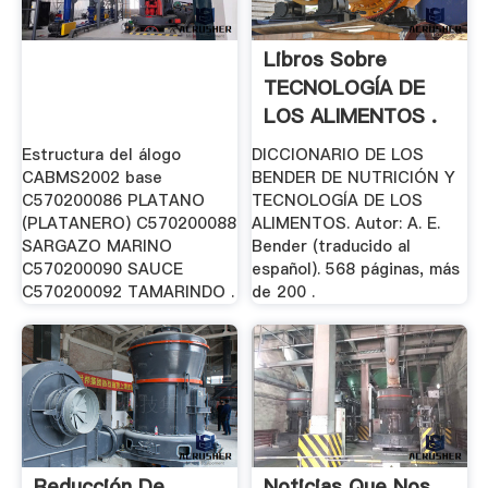
Libros Sobre
TECNOLOGÍA DE
LOS ALIMENTOS .
Estructura del álogo
DICCIONARIO DE LOS
CABMS2002 base
BENDER DE NUTRICIÓN Y
C570200086 PLATANO
TECNOLOGÍA DE LOS
(PLATANERO) C570200088
ALIMENTOS. Autor: A. E.
SARGAZO MARINO
Bender (traducido al
C570200090 SAUCE
español). 568 páginas, más
C570200092 TAMARINDO .
de 200 .
Reducción De
Noticias Que Nos