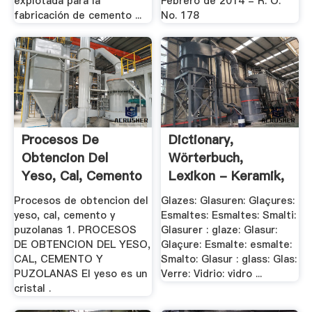
explotada para la
Febrero de 2014 - R. O.
fabricación de cemento ...
No. 178
Procesos De
Dictionary,
Obtencion Del
Wörterbuch,
Yeso, Cal, Cemento
Lexikon - Keramik,
Y .
.
Procesos de obtencion del
Glazes: Glasuren: Glaçures:
yeso, cal, cemento y
Esmaltes: Esmaltes: Smalti:
puzolanas 1. PROCESOS
Glasurer : glaze: Glasur:
DE OBTENCION DEL YESO,
Glaçure: Esmalte: esmalte:
CAL, CEMENTO Y
Smalto: Glasur : glass: Glas:
PUZOLANAS El yeso es un
Verre: Vidrio: vidro ...
cristal .