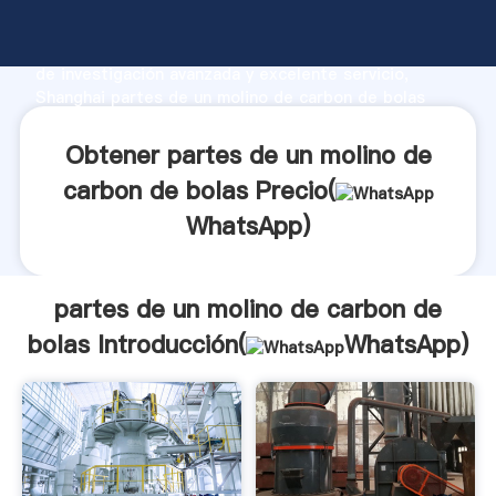
partes de un molino de carbon de bolas fabricante
Agarrando fuerte capacidad de producción, fuerza
de investigación avanzada y excelente servicio,
Shanghai partes de un molino de carbon de bolas
proveedor crea el valor y aporta valores a todos los
clientes.
Obtener partes de un molino de
carbon de bolas Precio(
WhatsApp
)
partes de un molino de carbon de
bolas Introducción(
WhatsApp
)