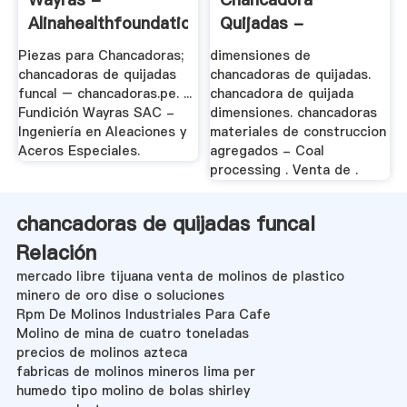
Alinahealthfoundation
Quijadas -
Firedefence.
Piezas para Chancadoras;
dimensiones de
chancadoras de quijadas
chancadoras de quijadas.
funcal – chancadoras.pe. ...
chancadora de quijada
Fundición Wayras SAC -
dimensiones. chancadoras
Ingeniería en Aleaciones y
materiales de construccion
Aceros Especiales.
agregados - Coal
processing . Venta de .
chancadoras de quijadas funcal
Relación
mercado libre tijuana venta de molinos de plastico
minero de oro dise o soluciones
Rpm De Molinos Industriales Para Cafe
Molino de mina de cuatro toneladas
precios de molinos azteca
fabricas de molinos mineros lima per
humedo tipo molino de bolas shirley