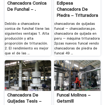
Chancadora Conica
Edipesa
De Funchal - .
Chancadora De
Piedra - Trituradora
De La .
Debido a chancadora
chancadoras de quijadas
conica de funchal tiene las
funcal – chancadoras.pe.
siguientes ventajas 1. Alta
chancadora de quijada en
producción y alta
peru – máquina trituradora
proporción de trituración.
2pzas nuevos funcal vendo
2. El rendimiento es mejor
chancadoras de piedra de
que el de las ...
funcal 49 ...
Chancadora De
Funcal Molinos -
Quijadas Tesis -
Getsmill