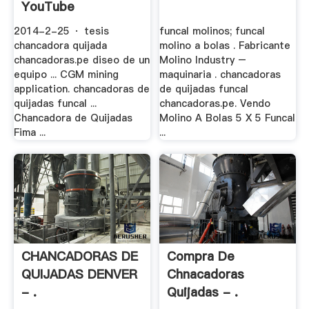
YouTube
2014-2-25 · tesis
funcal molinos; funcal
chancadora quijada
molino a bolas . Fabricante
chancadoras.pe diseo de un
Molino Industry –
equipo ... CGM mining
maquinaria . chancadoras
application. chancadoras de
de quijadas funcal
quijadas funcal ...
chancadoras.pe. Vendo
Chancadora de Quijadas
Molino A Bolas 5 X 5 Funcal
Fima ...
...
CHANCADORAS DE
Compra De
QUIJADAS DENVER
Chnacadoras
- .
Quijadas - .