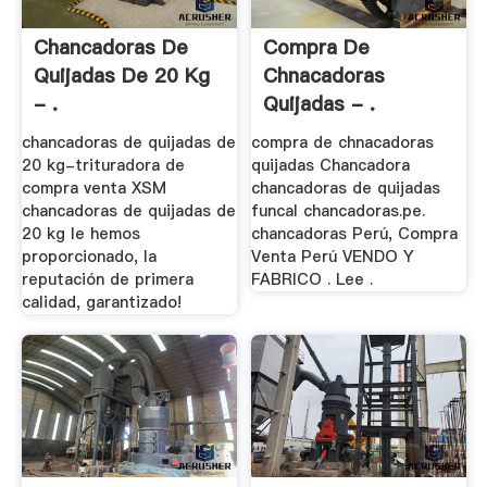
Chancadoras De
Compra De
Quijadas De 20 Kg
Chnacadoras
- .
Quijadas - .
chancadoras de quijadas de
compra de chnacadoras
20 kg-trituradora de
quijadas Chancadora
compra venta XSM
chancadoras de quijadas
chancadoras de quijadas de
funcal chancadoras.pe.
20 kg le hemos
chancadoras Perú, Compra
proporcionado, la
Venta Perú VENDO Y
reputación de primera
FABRICO . Lee .
calidad, garantizado!