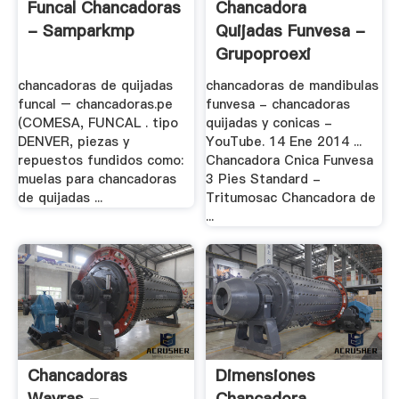
Funcal Chancadoras
Chancadora
- Samparkmp
Quijadas Funvesa -
Grupoproexi
chancadoras de quijadas
chancadoras de mandibulas
funcal – chancadoras.pe
funvesa - chancadoras
(COMESA, FUNCAL . tipo
quijadas y conicas -
DENVER, piezas y
YouTube. 14 Ene 2014 ...
repuestos fundidos como:
Chancadora Cnica Funvesa
muelas para chancadoras
3 Pies Standard -
de quijadas ...
Tritumosac Chancadora de
...
Chancadoras
Dimensiones
Wayras -
Chancadora