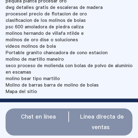
pequea planta procesar oro
dwg detalles gratis de escaleras de madera
procesoel precio de flotacion de oro
clasificacion de los molinos de bolas
psc 600 amoladora de piedra caliza
molinos hernando de villafa ntilde e
molinos de oro dise o soluciones
videos molinos de bola
Portable granito chancadora de cono estacion
molino de martillo maneiro
seco proceso de molienda con bolas de polvo de aluminio
en escamas
molino bear tipo martillo
Molino de barras barra de molino de bolas
Mapa del sitio
Chat en línea
Línea directa de
ventas