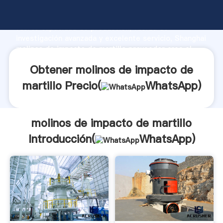
molinos de impacto de martillo fabricante Agarrando
fuerte capacidad de producción, fuerza de
investigación avanzada y excelente servicio, Shanghai
molinos de impacto de martillo proveedor crea el
valor y aporta valores a todos los clientes.
Obtener molinos de impacto de
martillo Precio(
WhatsApp
)
molinos de impacto de martillo
Introducción(
WhatsApp
)