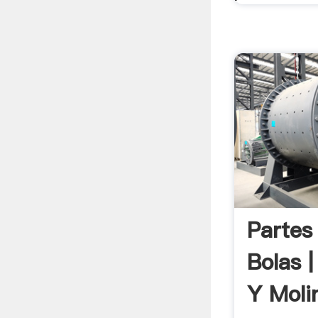
Partes
Bolas |
Y Moli