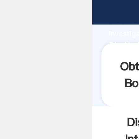
DiseÑo 
fuerte c
investig
DiseÑo 
y aporta
Obt
Bo
Di