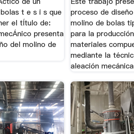
Áctico de un
Este trabajo prese
bolas t e s i s que
proceso de diseño
er el tÍtulo de:
molino de bolas ti
 mecÁnico presenta
para la producció
seño del molino de
materiales compu
mediante la técni
aleación mecánica