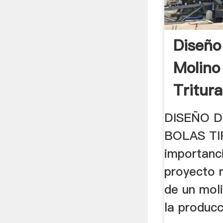
Diseño
Molino
Tritura
DISEÑO 
BOLAS TI
importanc
proyecto r
de un mol
la produc