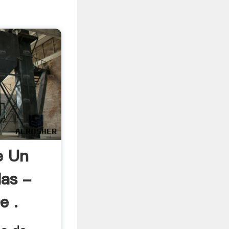
e Un
las -
e .