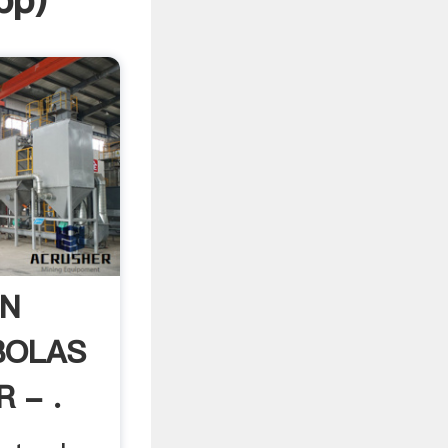
pp
)
UN
BOLAS
 - .