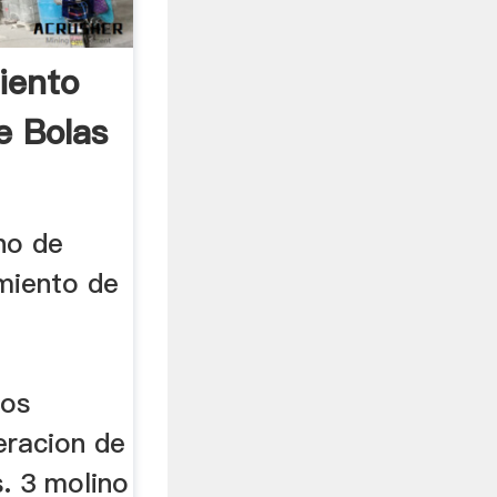
iento
e Bolas
no de
miento de
los
eracion de
. 3 molino