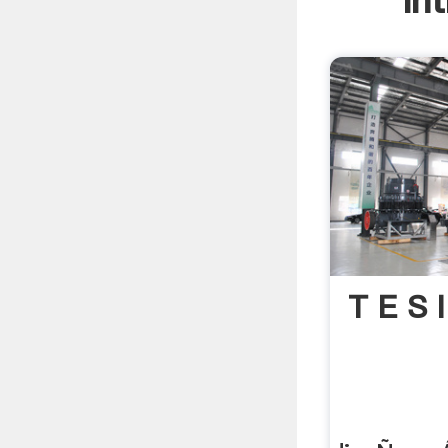
In
T E S I