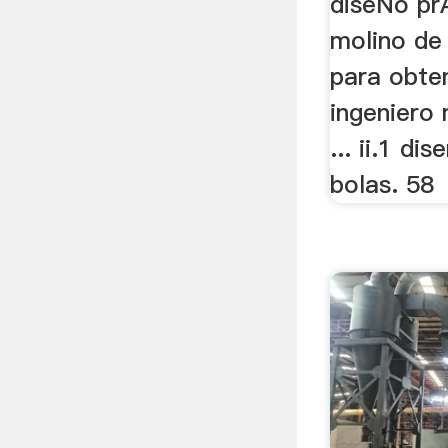
diseÑo pr
molino de 
para obten
ingeniero
... ii.1 di
bolas. 58