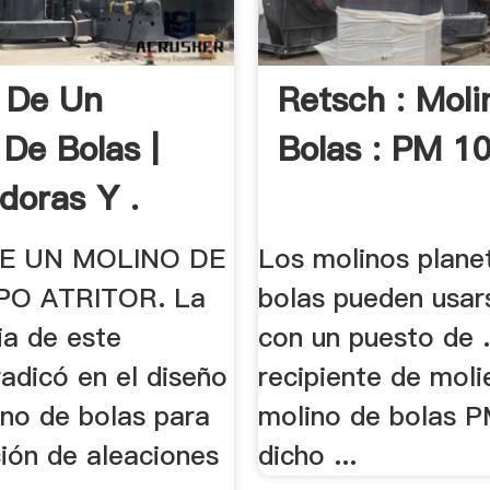
 De Un
Retsch : Mol
 De Bolas |
Bolas : PM 10
doras Y .
DE UN MOLINO DE
Los molinos plane
PO ATRITOR. La
bolas pueden usars
ia de este
con un puesto de ..
adicó en el diseño
recipiente de moli
ino de bolas para
molino de bolas 
ción de aleaciones
dicho ...