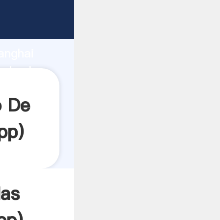
rrando
anghai
el valor
o De
pp
)
las