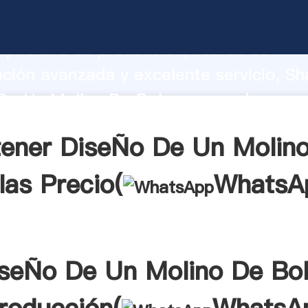
De Un Molino De Bolas fabricante Aga
apacidad de producción, fuerza de
ación avanzada y excelente servicio, Sh
De Un Molino De Bolas proveedor crea 
 valores a todos los clientes.
ener DiseÑo De Un Molin
las Precio(
WhatsA
seÑo De Un Molino De Bo