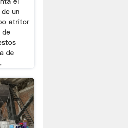
nta el
 de un
po atritor
n de
estos
ca de
.