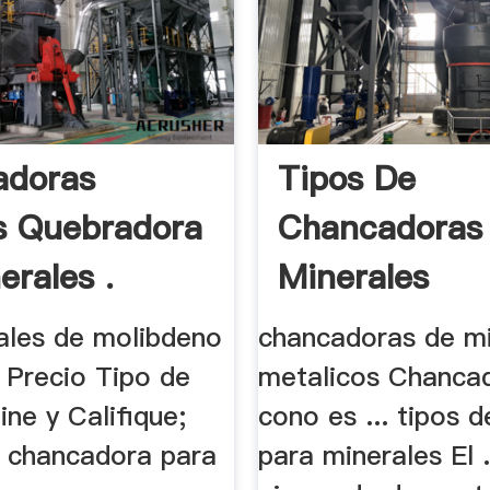
adoras
Tipos De
s Quebradora
Chancadoras
erales .
Minerales
ales de molibdeno
chancadoras de mi
e Precio Tipo de
metalicos Chanca
ne y Califique;
cono es ... tipos 
. chancadora para
para minerales El .