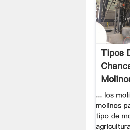
Tipos 
Chanc
Molinos
... los mol
molinos pa
tipo de mo
agricultur