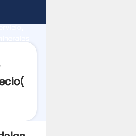
ucción,
rvicio,
inerales
s los
e
ecio(