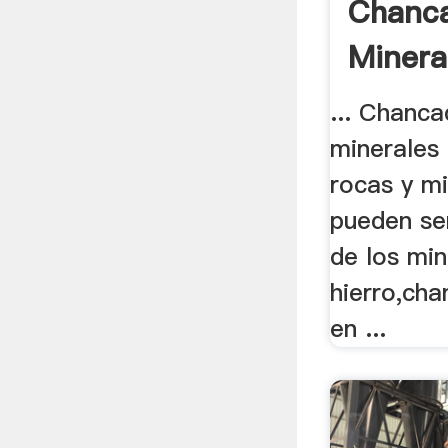
Chanc
Minera
.
... Chanca
minerales 
rocas y mi
pueden se
de los min
hierro,ch
en ...