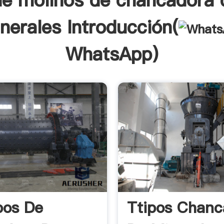
de molinos de chancadora 
nerales Introducción(
WhatsApp
)
pos De
Ttipos Chanc