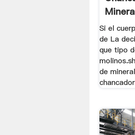
Mineral
Si el cuer
de La dec
que tipo d
molinos.s
de mineral
chancadora