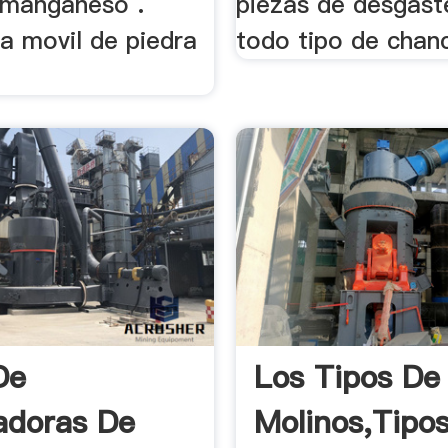
 manganeso .
piezas de desgast
a movil de piedra
todo tipo de chanc
De
Los Tipos De
adoras De
Molinos,Tipo