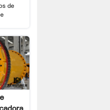
pos de
de
De
cadora