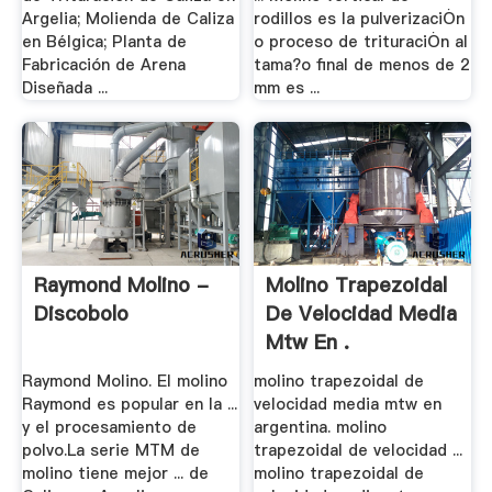
Argelia; Molienda de Caliza
rodillos es la pulverizaciȮn
en Bélgica; Planta de
o proceso de trituraciȮn al
Fabricación de Arena
tama?o final de menos de 2
Diseñada ...
mm es ...
Raymond Molino -
Molino Trapezoidal
Discobolo
De Velocidad Media
Mtw En .
Raymond Molino. El molino
molino trapezoidal de
Raymond es popular en la ...
velocidad media mtw en
y el procesamiento de
argentina. molino
polvo.La serie MTM de
trapezoidal de velocidad ...
molino tiene mejor ... de
molino trapezoidal de