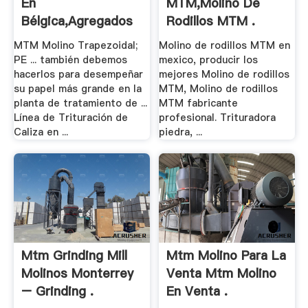
En
MTM,Molino De
Bélgica,Agregados
Rodillos MTM .
Para .
MTM Molino Trapezoidal;
Molino de rodillos MTM en
PE ... también debemos
mexico, producir los
hacerlos para desempeñar
mejores Molino de rodillos
su papel más grande en la
MTM, Molino de rodillos
planta de tratamiento de ...
MTM fabricante
Línea de Trituración de
profesional. Trituradora
Caliza en ...
piedra, ...
Mtm Grinding Mill
Mtm Molino Para La
Molinos Monterrey
Venta Mtm Molino
– Grinding .
En Venta .