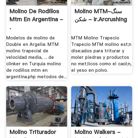
Molino De Rodillos
Molino MTM-سنگ
Mtm En Argentina -
شکن - Ir.arcrushing
.
Modelos de molino de
MTM Molino Trapecio
Double en Argelia: MTM
Trapecio MTM molino est;n
molino trapecial de
dise;ados para triturar y
velocidad media, ... de
moler piedras y productos
clinker en Turquia molino
no met;licos como el caol;n,
de rodillos mtm en
el yeso en polvo.
argentina.php metodos de...
Molino Triturador
Molino Walkers -