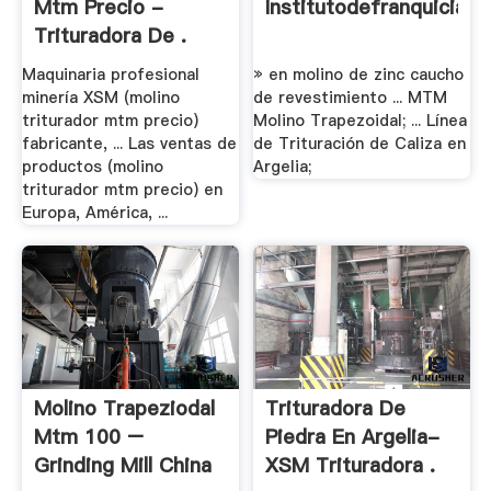
Mtm Precio -
Institutodefranquicias
Trituradora De .
Maquinaria profesional
» en molino de zinc caucho
minería XSM (molino
de revestimiento ... MTM
triturador mtm precio)
Molino Trapezoidal; ... Línea
fabricante, ... Las ventas de
de Trituración de Caliza en
productos (molino
Argelia;
triturador mtm precio) en
Europa, América, ...
Molino Trapeziodal
Trituradora De
Mtm 100 –
Piedra En Argelia-
Grinding Mill China
XSM Trituradora .