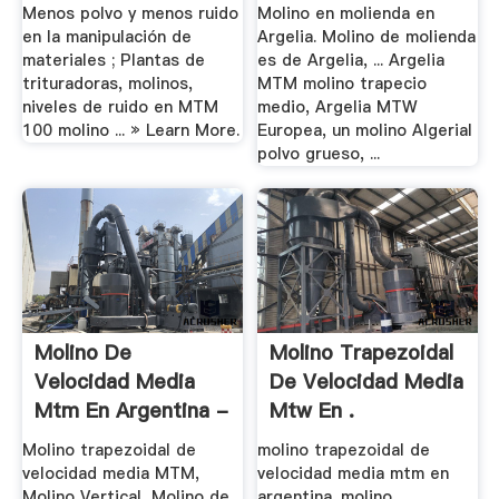
Menos polvo y menos ruido
Molino en molienda en
en la manipulación de
Argelia. Molino de molienda
materiales ; Plantas de
es de Argelia, ... Argelia
trituradoras, molinos,
MTM molino trapecio
niveles de ruido en MTM
medio, Argelia MTW
100 molino ... » Learn More.
Europea, un molino Algerial
polvo grueso, ...
Molino De
Molino Trapezoidal
Velocidad Media
De Velocidad Media
Mtm En Argentina -
Mtw En .
.
Molino trapezoidal de
molino trapezoidal de
velocidad media MTM,
velocidad media mtm en
Molino Vertical, Molino de
argentina. molino