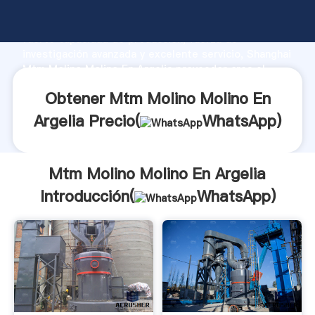
Mtm Molino Molino En Argelia fabricante Agarrando
fuerte capacidad de producción, fuerza de
investigación avanzada y excelente servicio, Shanghai
Mtm Molino Molino En Argelia proveedor crea el
valor y aporta valores a todos los clientes.
Obtener Mtm Molino Molino En
Argelia Precio(
WhatsApp
)
Mtm Molino Molino En Argelia
Introducción(
WhatsApp
)