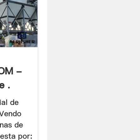
OM -
e .
ial de
 Vendo
nas de
esta por: