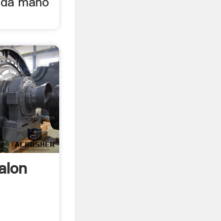
unda mano
alon