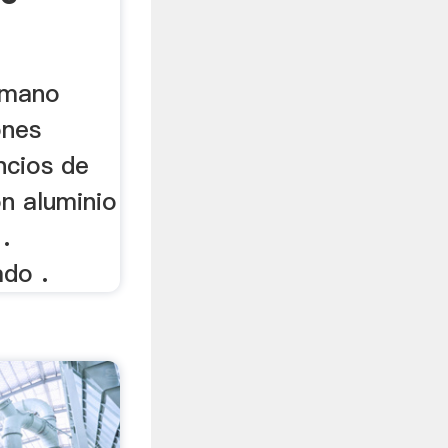
 mano
ones
uncios de
n aluminio
.
ado .