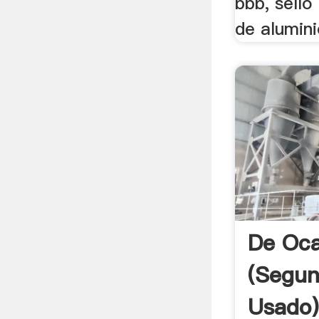
bbb, sello 
de alumini
De Oca
(segu
Usado)