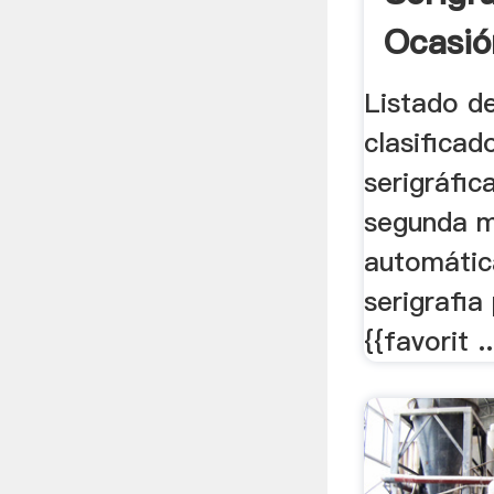
Ocasió
Listado d
clasificad
serigráfic
segunda ma
automátic
serigrafia
{{favorit ..