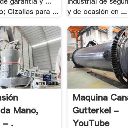
de garantía y ...
industrial de seg
o; Cizallas para ...
y de ocasión en ...
sión
Maquina Can
nda Mano,
Gutterkel -
 - .
YouTube