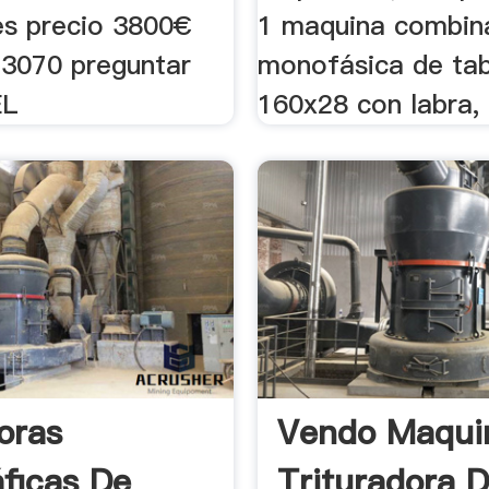
es precio 3800€
1 maquina combin
73070 preguntar
monofásica de tab
EL
160x28 con labra, .
oras
Vendo Maqui
áficas De
Trituradora 