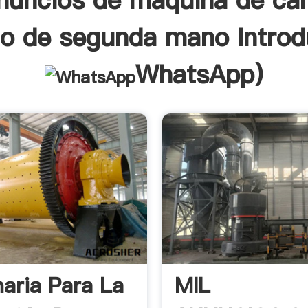
nuncios de maquina de ca
io de segunda mano Introd
WhatsApp
)
aria Para La
MIL