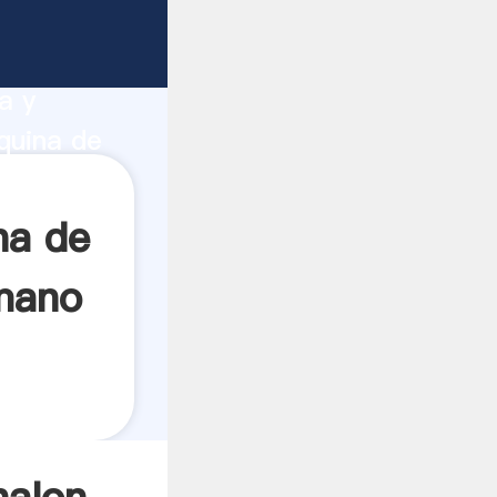
pacidad
a y
quina de
rea el
na de
mano