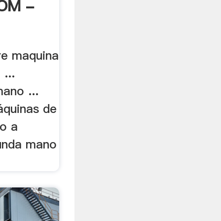
OM -
re maquina
...
mano ...
quinas de
io a
gunda mano