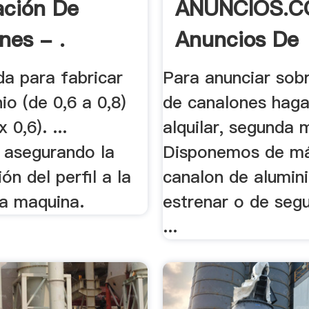
ación De
ANUNCIOS.C
nes - .
Anuncios De
Maquina De .
da para fabricar
Para anunciar sob
io (de 0,6 a 0,8)
de canalones haga 
 0,6). ...
alquilar, segunda 
s asegurando la
Disponemos de má
ón del perfil a la
canalon de alumin
la maquina.
estrenar o de se
...