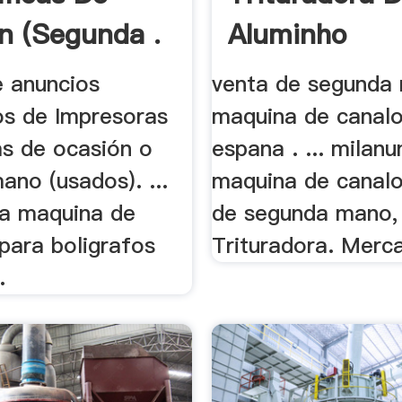
n (segunda .
Aluminho
e anuncios
venta de segunda
os de Impresoras
maquina de canal
as de ocasión o
espana . ... milan
no (usados). ...
maquina de canalo
a maquina de
de segunda mano, 
 para boligrafos
Trituradora. Merc
.