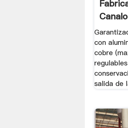
Fabric
Canalo
Garantiza
con alumin
cobre (max
regulable
conservaci
salida de 