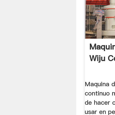
Maquin
Wiju C
Maquina d
continuo 
de hacer c
usar en p