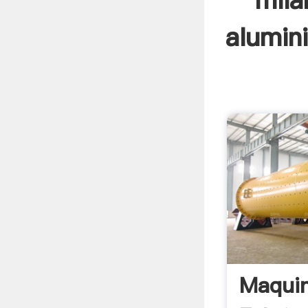
mila
alumin
Maquin