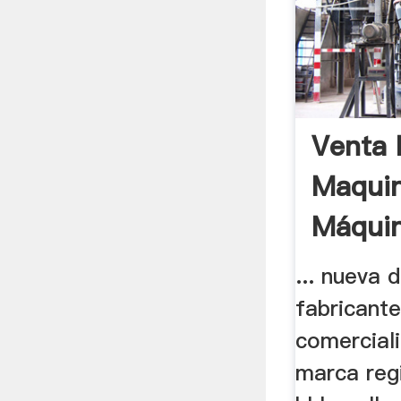
Venta 
Maquin
Máquin
... nueva 
fabricant
comerciali
marca reg