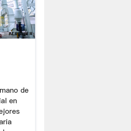
 mano de
ial en
ejores
aria