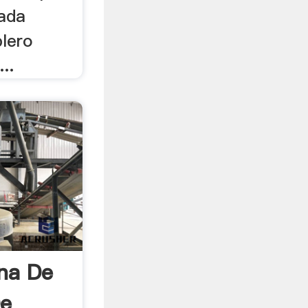
ada
lero
..
na De
De