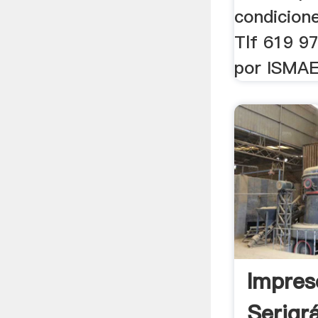
condicion
Tlf 619 9
por ISMA
Impres
Serigr