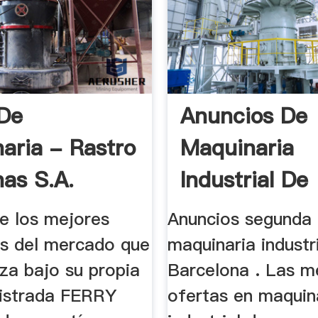
De
Anuncios De
aria - Rastro
Maquinaria
as S.A.
Industrial De
Segunda .
de los mejores
Anuncios segunda
es del mercado que
maquinaria industr
za bajo su propia
Barcelona . Las m
istrada FERRY
ofertas en maquin