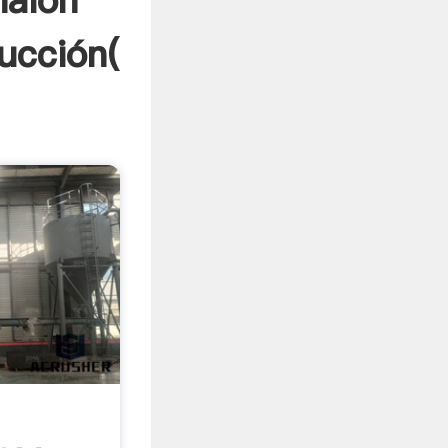
nalon
ucción(