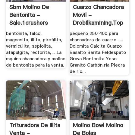
Sbm Molino De
Cuarzo Chancadora
Bentonita -
Movil -
Sale.1crushers
Drobilkamining.top
bentonita, talco,
pequeno 250 400 para
magnesita, illita, pirofilita,
chancadora de cuarzo . ...
vermiculita, sepiolita,
Dolomita Calcita Cuarzo
atapulgita, rectorita, ... La
Basalto Barita Feldespato
mquina chancadora y molino
Grava Bentonita Yeso
de bentonita para la venta.
Granito Carbón ria Piedra
de río. .
Trituradora De Illita
Molino Bowl Molino
Venta -
De Bolas