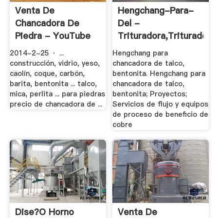
Venta De
Hengchang-Para-
Chancadora De
Del -
Piedra - YouTube
Trituradora,Trituradora
De .
2014-2-25 · ...
Hengchang para
construcción, vidrio, yeso,
chancadora de talco,
caolín, coque, carbón,
bentonita. Hengchang para
barita, bentonita ... talco,
chancadora de talco,
mica, perlita ... para piedras
bentonita; Proyectos;
precio de chancadora de ...
Servicios de flujo y equipos
de proceso de beneficio de
cobre
Dise?o Horno
Venta De