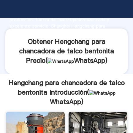
Hengchang para chancadora de talco bentonita
fabricante Agarrando fuerte capacidad de
producción, fuerza de investigación avanzada y
excelente servicio, Shanghai Hengchang para
chancadora de talco bentonita proveedor crea el
valor y aporta valores a todos los clientes.
Obtener Hengchang para
chancadora de talco bentonita
Precio(
WhatsApp
)
Hengchang para chancadora de talco
bentonita Introducción(
WhatsApp
)