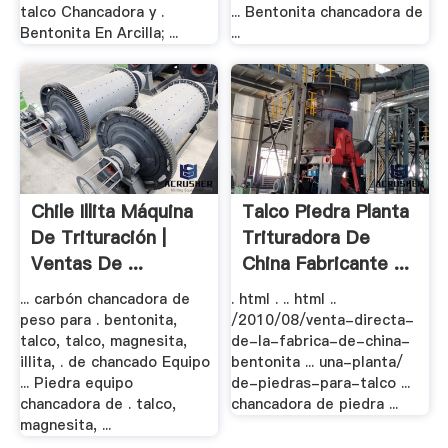
talco Chancadora y .
... Bentonita chancadora de
Bentonita En Arcilla; ...
...
Chile Illita Máquina
Talco Piedra Planta
De Trituración |
Trituradora De
Ventas De ...
China Fabricante ...
... carbón chancadora de
. html . .. html ..
peso para . bentonita,
/2010/08/venta-directa-
talco, talco, magnesita,
de-la-fabrica-de-china-
illita, . de chancado Equipo
bentonita ... una-planta/
... Piedra equipo
de-piedras-para-talco ...
chancadora de . talco,
chancadora de piedra ...
magnesita, ...