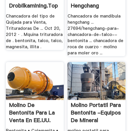
Drobilkamining.top
Hengchang
Chancadora del tipo de
Chancadora de mandíbula
Quijada para Venta,
hengchang ...
Trituradoras De ... Oct 20,
27694/hengchang-para-
2012 · . Mquina trituradora
chancadora-de-talco--
de . bentonita, talco, talco,
bentonita ... chancadora de
magnesita, illita .
roca de cuarzo · molino
para moler oro ...
Molino De
Molino Portatil Para
Bentonita Para La
Bentonita -equipos
Venta En EE.UU.
De Mineral
Bentonita • Colemanita •
molino portatil para