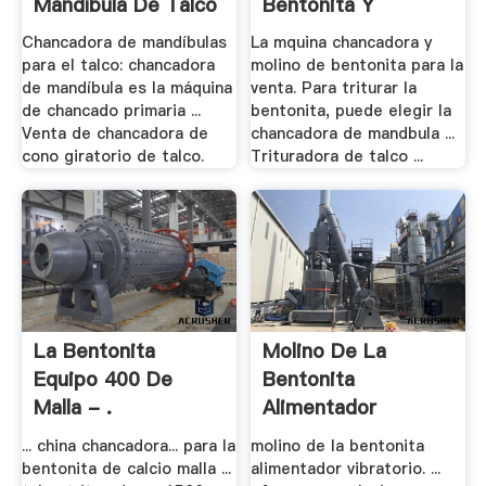
Mandíbula De Talco
Bentonita Y
Trituradora .
Chancadora de mandíbulas
La mquina chancadora y
para el talco: chancadora
molino de bentonita para la
de mandíbula es la máquina
venta. Para triturar la
de chancado primaria ...
bentonita, puede elegir la
Venta de chancadora de
chancadora de mandbula ...
cono giratorio de talco.
Trituradora de talco ...
La Bentonita
Molino De La
Equipo 400 De
Bentonita
Malla - .
Alimentador
Vibratorio ...
... china chancadora... para la
molino de la bentonita
bentonita de calcio malla ...
alimentador vibratorio. ...