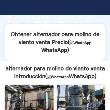
alternador para molino de viento venta fabricante
Agarrando fuerte capacidad de producción, fuerza
de investigación avanzada y excelente servicio,
Shanghai alternador para molino de viento venta
proveedor crea el valor y aporta valores a todos los
clientes.
Obtener alternador para molino de
viento venta Precio(
WhatsApp
)
alternador para molino de viento venta
Introducción(
WhatsApp
)