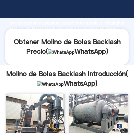
Molino de Bolas Backlash fabricante Agarrando
fuerte capacidad de producción, fuerza de
investigación avanzada y excelente servicio, Shanghai
Molino de Bolas Backlash proveedor crea el valor y
aporta valores a todos los clientes.
Obtener Molino de Bolas Backlash
Precio(
WhatsApp
)
Molino de Bolas Backlash Introducción(
WhatsApp
)