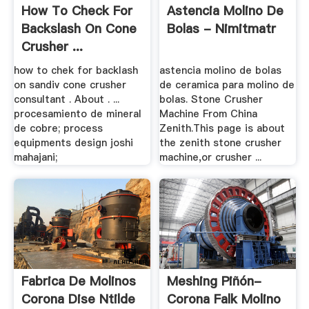
How To Check For
Astencia Molino De
Backslash On Cone
Bolas - Nimitmatr
Crusher ...
how to chek for backlash
astencia molino de bolas
on sandiv cone crusher
de ceramica para molino de
consultant . About . ...
bolas. Stone Crusher
procesamiento de mineral
Machine From China
de cobre; process
Zenith.This page is about
equipments design joshi
the zenith stone crusher
mahajani;
machine,or crusher ...
Fabrica De Molinos
Meshing Piñón-
Corona Dise Ntilde
Corona Falk Molino