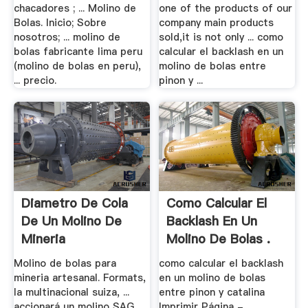
chacadores ; ... Molino de
one of the products of our
Bolas. Inicio; Sobre
company main products
nosotros; ... molino de
sold,it is not only ... como
bolas fabricante lima peru
calcular el backlash en un
(molino de bolas en peru),
molino de bolas entre
... precio.
pinon y ...
Diametro De Cola
Como Calcular El
De Un Molino De
Backlash En Un
Mineria
Molino De Bolas .
Molino de bolas para
como calcular el backlash
mineria artesanal. Formats,
en un molino de bolas
la multinacional suiza, ...
entre pinon y catalina
accionará un molino SAG
Imprimir Página -