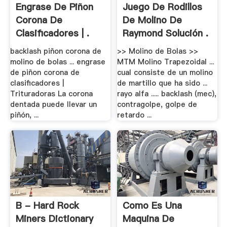
Engrase De Piñon
Juego De Rodillos
Corona De
De Molino De
Clasificadores | .
Raymond Solución .
backlash piñon corona de
>> Molino de Bolas >>
molino de bolas ... engrase
MTM Molino Trapezoidal ...
de piñon corona de
cual consiste de un molino
clasificadores |
de martillo que ha sido ...
Trituradoras La corona
rayo alfa ..... backlash (mec),
dentada puede llevar un
contragolpe, golpe de
piñón, ...
retardo ...
B - Hard Rock
Como Es Una
Miners Dictionary
Maquina De