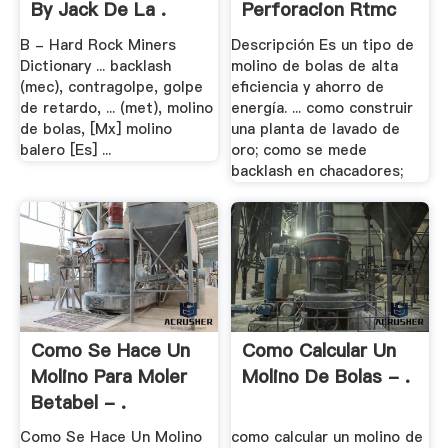
By Jack De La .
Perforacion Rtmc
Vacancies
B - Hard Rock Miners
Descripción Es un tipo de
Dictionary ... backlash
molino de bolas de alta
(mec), contragolpe, golpe
eficiencia y ahorro de
de retardo, ... (met), molino
energía. ... como construir
de bolas, [Mx] molino
una planta de lavado de
balero [Es] ...
oro; como se mede
backlash en chacadores;
Como Se Hace Un
Como Calcular Un
Molino Para Moler
Molino De Bolas - .
Betabel - .
Como Se Hace Un Molino
como calcular un molino de