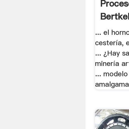
Proces
Bertkel
... el horn
cestería, 
... ¿Hay s
minería ar
... model
amalgamac