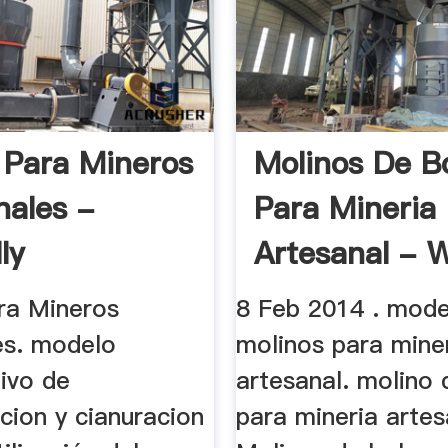
 Para Mineros
Molinos De B
nales -
Para Mineria
ly
Artesanal - W
ra Mineros
8 Feb 2014 . mode
es. modelo
molinos para mine
ivo de
artesanal. molino 
ion y cianuracion
para mineria artes