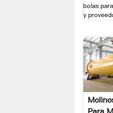
bolas para
y proveedo
Molino
Para M