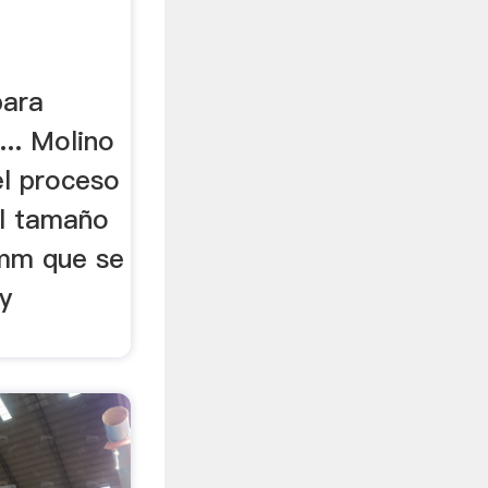
para
... Molino
el proceso
el tamaño
2mm que se
 y