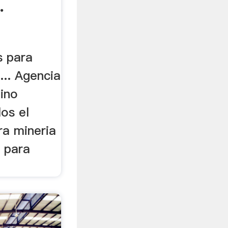
.
s para
... Agencia
ino
os el
ra mineria
s para