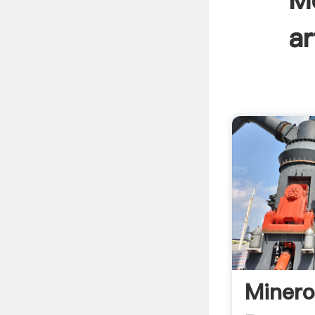
Mo
ar
Minero