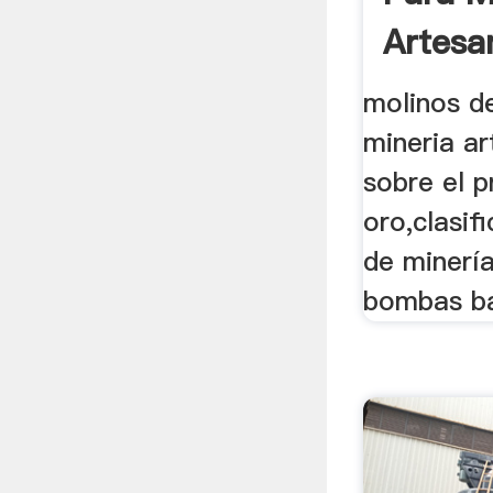
Artesa
molinos d
mineria ar
sobre el p
oro,clasif
de minería
bombas bar