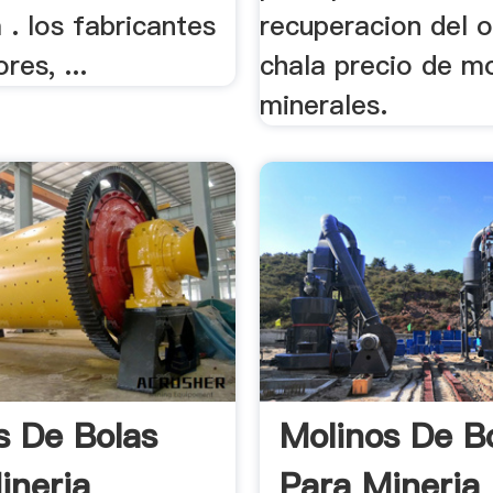
 . los fabricantes
recuperacion del o
res, ...
chala precio de m
minerales.
s De Bolas
Molinos De B
ineria
Para Mineria