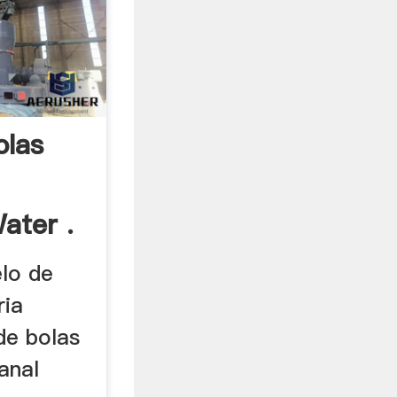
olas
ater .
lo de
ria
de bolas
anal