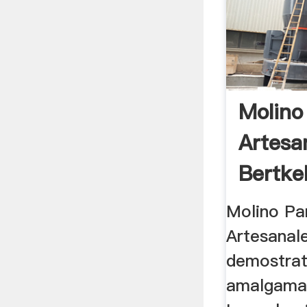
Molino
Artesa
Bertkel
Molino Pa
Artesanal
demostrat
amalgamac