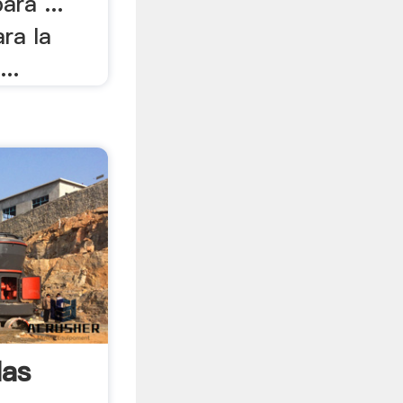
ara ...
ra la
...
las