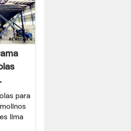
rama
olas
.
olas para
 molinos
es lima