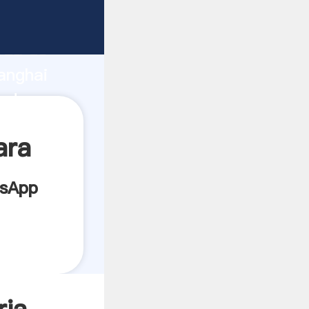
cante
rza de
anghai
eedor
es.
ara