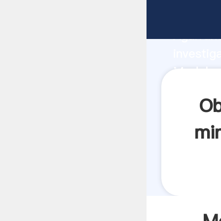
Modelo d
Agarrand
investig
Modelo d
crea el 
Ob
min