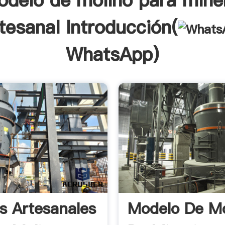
delo de molino para mine
tesanal Introducción(
WhatsApp
)
s Artesanales
Modelo De Mo