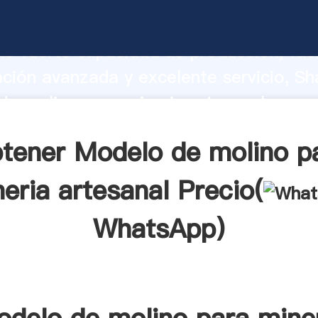
e molino para mineria artesanal fabri
o fuerte capacidad de producción, fue
ación avanzada y excelente servicio, Sh
e molino para mineria artesanal prov
valor y aporta valores a todos los client
tener Modelo de molino p
eria artesanal Precio(
WhatsApp
)