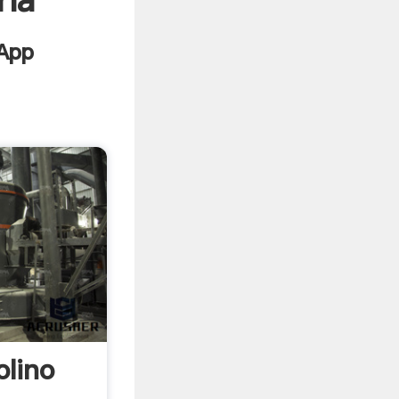
ria
lino