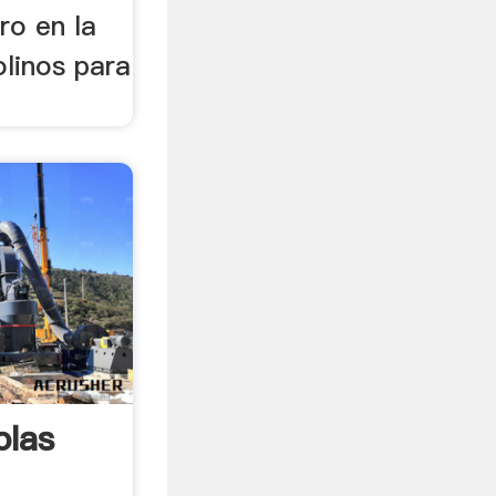
ro en la
olinos para
olas