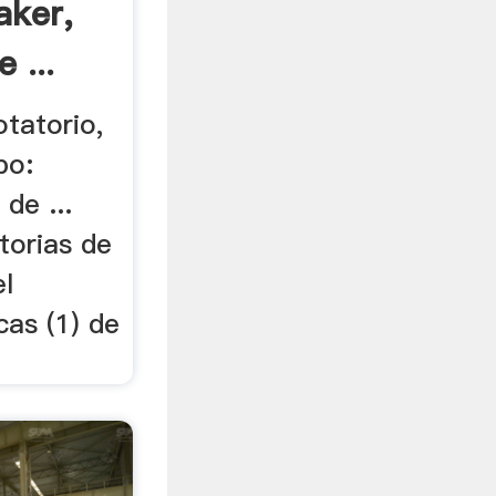
aker,
 ...
otatorio,
po:
 de ...
torias de
el
cas (1) de