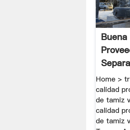
Buena 
Provee
Separa
.
Home > tr
calidad p
de tamiz v
calidad p
de tamiz vi