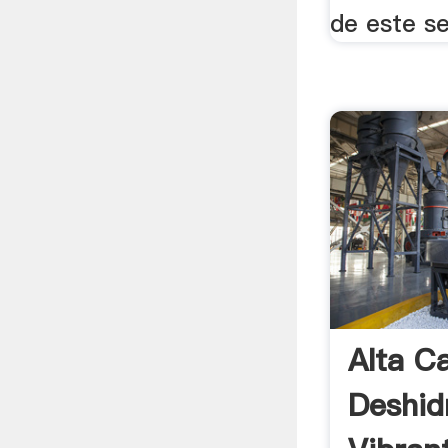
de este se
Alta C
Deshid