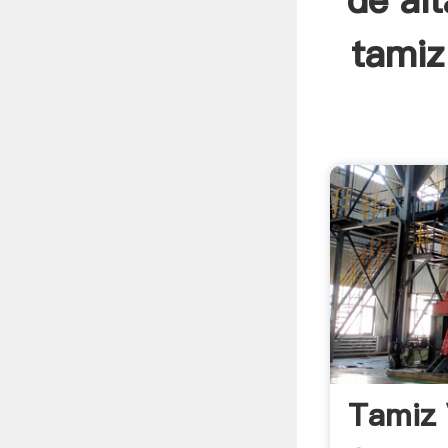
de alt
tamiz
Tamiz 