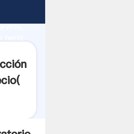
separador
ucción,
rvicio,
o tamiz
ores a
ección
cio(