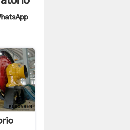
ratorio
orio