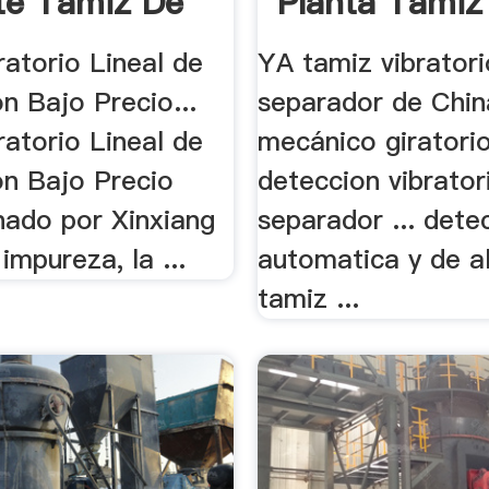
te Tamiz De
Planta Tamiz 
atorio Lineal de
YA tamiz vibratori
n Bajo Precio...
separador de Chin
atorio Lineal de
mecánico giratori
on Bajo Precio
deteccion vibrator
nado por Xinxiang
separador ... dete
impureza, la ...
automatica y de al
tamiz ...