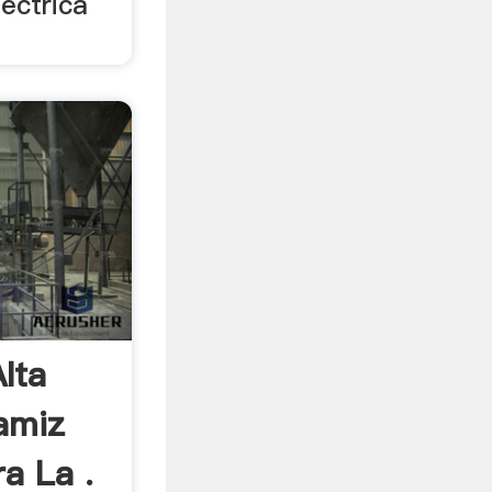
léctrica
lta
amiz
ra La .