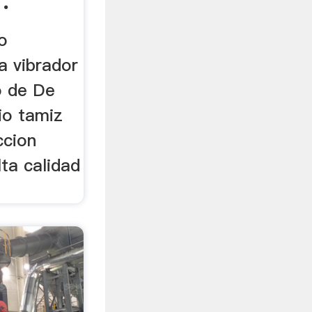
.
o
a vibrador
o de De
io tamiz
ccion
ta calidad