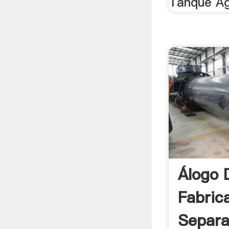
Tanque Agi
Álogo 
Fabric
Separa