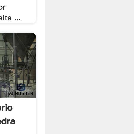
or
lta ...
rio
edra