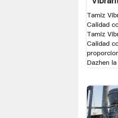
Vibran
La .
Tamiz Vibr
Calidad co
Tamiz Vibr
Calidad c
proporcio
Dazhen la 