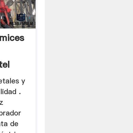
amices
tel
etales y
lidad .
z
ibrador
nta de