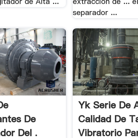
tador de Alta ...
extracción de ... e
separador ...
De
Yk Serie De A
antes De
Calidad De T
dor Del .
Vibratorio Pa