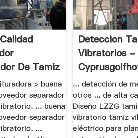
Calidad
Deteccion T
dor
Vibratorios -
dor De Tamiz
Cyprusgolfho
ituradora > buena
... detección de m
roveedor separador
otros ... de alta ca
ibratorio. ... buena
Diseño LZZG tami
roveedor separador
vibratorio tamiz v
bratorio. ...
eléctrico para pla