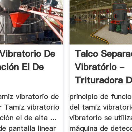
Vibratorio De
Talco Separa
ción El De
Vibratório -
Trituradora 
amiz vibratorio de
principio de funci
r Tamiz vibratorio
del tamiz vibratori
ión el de alta ...
vibratorio se util
de pantalla linear
máquina de detecci