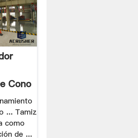
dor
De Cono
onamiento
o ... Tamiz
iza como
ón de ...