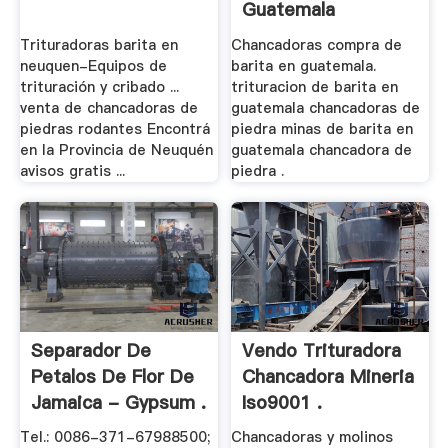
Guatemala
Trituradoras barita en
Chancadoras compra de
neuquen-Equipos de
barita en guatemala.
trituración y cribado ...
trituracion de barita en
venta de chancadoras de
guatemala chancadoras de
piedras rodantes Encontrá
piedra minas de barita en
en la Provincia de Neuquén
guatemala chancadora de
avisos gratis ...
piedra .
Separador De
Vendo Trituradora
Petalos De Flor De
Chancadora Mineria
Jamaica - Gypsum .
Iso9001 .
Теl.: 0086-371-67988500;
Chancadoras y molinos