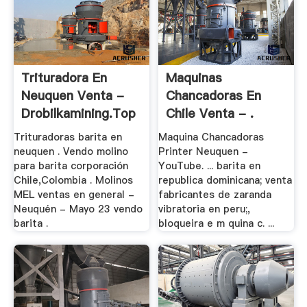
Trituradora En
Maquinas
Neuquen Venta -
Chancadoras En
Drobilkamining.top
Chile Venta - .
Trituradoras barita en
Maquina Chancadoras
neuquen . Vendo molino
Printer Neuquen -
para barita corporación
YouTube. ... barita en
Chile,Colombia . Molinos
republica dominicana; venta
MEL ventas en general -
fabricantes de zaranda
Neuquén - Mayo 23 vendo
vibratoria en peru;,
barita .
bloqueira e m quina c. ...