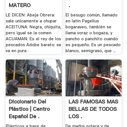
MATERO
.
LE DICEN: Abeja Obrera:
El besugo común, llamado
sale unicamente a chupar
en latín Pagellus
ACEITUNA: Negra, chiquita,
bogaraveo, también se
pero igual se la comen
llama voraz o bogaza, y
ACUAMAN: Es el rey de los
pancho o panchito cuando
pescados Adobe barato: se
es pequeño. Es un pescado
va en pura .
blanco, semigraso, que ...
Diccionario Del
LAS FAMOSAS MAS
Plástico | Centro
BELLAS DE TODOS
Español De .
LOS .
Plásticos a base de
De madre polaca y de