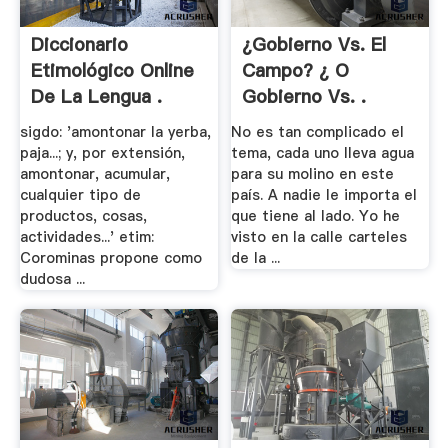
Diccionario
¿Gobierno Vs. El
Etimológico Online
Campo? ¿ O
De La Lengua .
Gobierno Vs. .
sigdo: 'amontonar la yerba,
No es tan complicado el
paja...; y, por extensión,
tema, cada uno lleva agua
amontonar, acumular,
para su molino en este
cualquier tipo de
país. A nadie le importa el
productos, cosas,
que tiene al lado. Yo he
actividades...' etim:
visto en la calle carteles
Corominas propone como
de la ...
dudosa ...