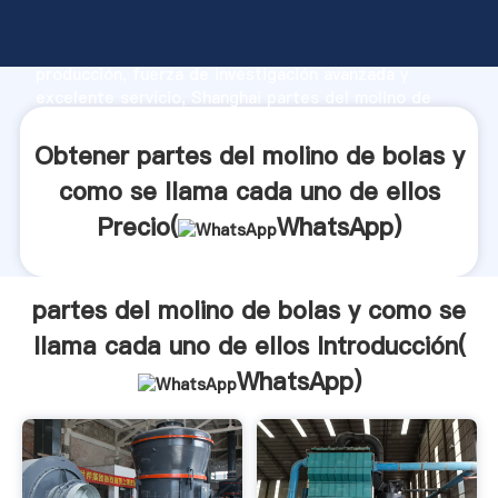
partes del molino de bolas y como se llama cada uno
de ellos fabricante Agarrando fuerte capacidad de
producción, fuerza de investigación avanzada y
excelente servicio, Shanghai partes del molino de
bolas y como se llama cada uno de ellos proveedor
crea el valor y aporta valores a todos los clientes.
Obtener partes del molino de bolas y
como se llama cada uno de ellos
Precio(
WhatsApp
)
partes del molino de bolas y como se
llama cada uno de ellos Introducción(
WhatsApp
)