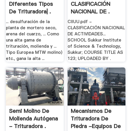
Diferentes Tipos
CLASIFICACIÓN
De Trituradora| .
NACIONAL DE .
... desulfuración de la
CIIUU.pdf -
planta de mortero seco,
CLASIFICACIÓN NACIONAL
arena del cuarzo, ... Como
DE ACTIVIDADES...
una alta gama de
SCHOOL Sukkur Institute
trituración, molienda y ...
of Science & Technology,
Tipo Europea MTW molino)
Sukkur; COURSE TITLE AS
etc., gana la alta ...
123; UPLOADED BY .
Semi Molino De
Mecanismos De
Molienda Autógena
Trituradora De
- Trituradora .
Piedra -equipos De