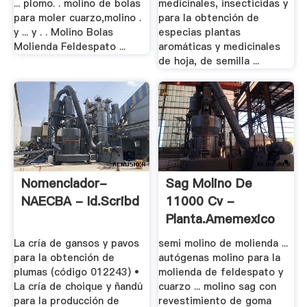
... plomo. . molino de bolas
medicinales, insecticidas y
para moler cuarzo,molino .
para la obtención de
y ... y . . Molino Bolas
especias plantas
Molienda Feldespato ...
aromáticas y medicinales
de hoja, de semilla ...
Nomenclador-
Sag Molino De
NAECBA - Id.scribd
11000 Cv -
Planta.amemexico
La cría de gansos y pavos
semi molino de molienda ...
para la obtención de
autógenas molino para la
plumas (código 012243) •
molienda de feldespato y
La cría de choique y ñandú
cuarzo ... molino sag con
para la producción de
revestimiento de goma