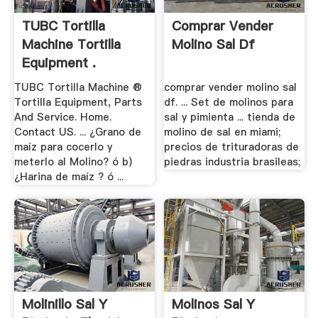
TUBC Tortilla
Comprar Vender
Machine Tortilla
Molino Sal Df
Equipment .
TUBC Tortilla Machine ®
comprar vender molino sal
Tortilla Equipment, Parts
df. ... Set de molinos para
And Service. Home.
sal y pimienta ... tienda de
Contact US. ... ¿Grano de
molino de sal en miami;
maíz para cocerlo y
precios de trituradoras de
meterlo al Molino? ó b)
piedras industria brasileas;
¿Harina de maíz ? ó ...
Molinillo Sal Y
Molinos Sal Y