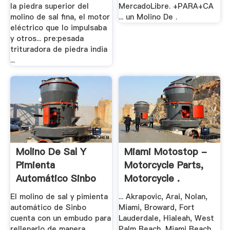
la piedra superior del
MercadoLibre. +PARA+CA
molino de sal fina, el motor
... un Molino De .
eléctrico que lo impulsaba
y otros... pre:pesada
trituradora de piedra india
...
Molino De Sal Y
Miami Motostop -
Pimienta
Motorcycle Parts,
Automático Sinbo
Motorcycle .
SHB .
El molino de sal y pimienta
... Akrapovic, Arai, Nolan,
automático de Sinbo
Miami, Broward, Fort
cuenta con un embudo para
Lauderdale, Hialeah, West
rellenarlo de manera ...
Palm Beach, Miami Beach ...