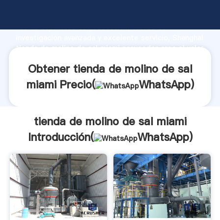
tienda de molino de sal miami fabricante Agarrando
fuerte capacidad de producción, fuerza de
investigación avanzada y excelente servicio, Shanghai
tienda de molino de sal miami proveedor crea el valor
y aporta valores a todos los clientes.
Obtener tienda de molino de sal
miami Precio(
WhatsApp
)
tienda de molino de sal miami
Introducción(
WhatsApp
)