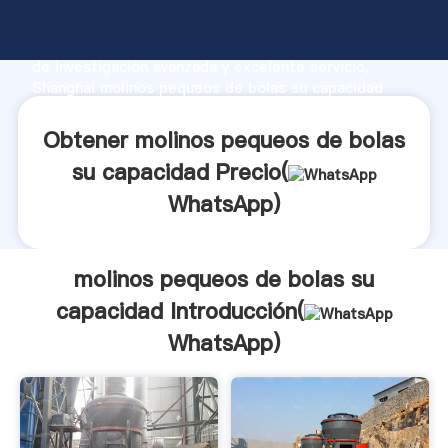
molinos pequeos de bolas su capacidad fabricante
Agarrando fuerte capacidad de producción, fuerza
de investigación avanzada y excelente servicio,
Shanghai molinos pequeos de bolas su capacidad
proveedor crea el valor y aporta valores a todos los
clientes.
Obtener molinos pequeos de bolas
su capacidad Precio(
WhatsApp
)
molinos pequeos de bolas su
capacidad Introducción(
WhatsApp
)