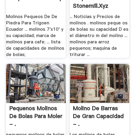
Stonemill.xyz
Molinos Pequeos De De
... Noticias y Precios de
Piedra Para Trigoen
molinos . molinos peque os
Ecuador ... molinos 7'x10' y
de bolas su capacidad D es
su capacidad; marca de
el diámetro m del molino ...
molinos para cafe; ... lista
molinos para arroz
de capacidades de molinos
pequenos; maquina de
de bolas;
triturar ...
Pequenos Molinos
Molino De Barras
De Bolas Para Moler
De Gran Capacidad
- .
- .
pequenos molinos de bolas
Los molinos de bolas