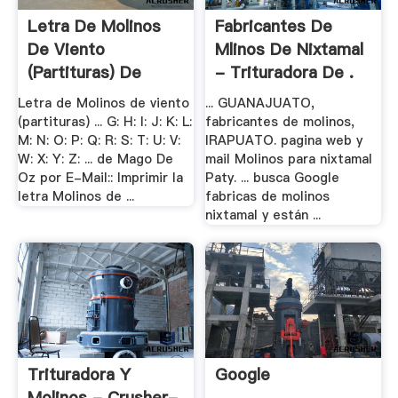
Letra De Molinos
Fabricantes De
De Viento
Mlinos De Nixtamal
(partituras) De
- Trituradora De .
Mago .
Letra de Molinos de viento
... GUANAJUATO,
(partituras) ... G: H: I: J: K: L:
fabricantes de molinos,
M: N: O: P: Q: R: S: T: U: V:
IRAPUATO. pagina web y
W: X: Y: Z: ... de Mago De
mail Molinos para nixtamal
Oz por E-Mail:: Imprimir la
Paty. ... busca Google
letra Molinos de ...
fabricas de molinos
nixtamal y están ...
Trituradora Y
Google
Molinos - Crusher-