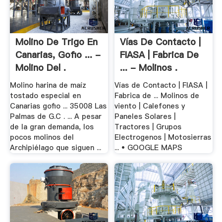
Molino De Trigo En
Vías De Contacto |
Canarias, Gofio ... -
FIASA | Fabrica De
Molino Del .
... - Molinos .
Molino harina de maíz
Vías de Contacto | FIASA |
tostado especial en
Fabrica de ... Molinos de
Canarias gofio ... 35008 Las
viento | Calefones y
Palmas de G.C . ... A pesar
Paneles Solares |
de la gran demanda, los
Tractores | Grupos
pocos molinos del
Electrogenos | Motosierras
Archipiélago que siguen ...
... • GOOGLE MAPS