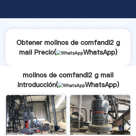
molinos de comfandi2 g mail fabricante Agarrando
fuerte capacidad de producción, fuerza de
investigación avanzada y excelente servicio, Shanghai
molinos de comfandi2 g mail proveedor crea el valor
y aporta valores a todos los clientes.
Obtener molinos de comfandi2 g
mail Precio(
WhatsApp
)
molinos de comfandi2 g mail
Introducción(
WhatsApp
)