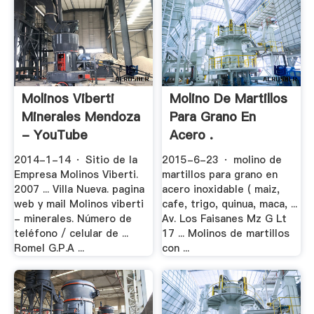
Molinos Viberti
Molino De Martillos
Minerales Mendoza
Para Grano En
- YouTube
Acero .
2014-1-14 · Sitio de la
2015-6-23 · molino de
Empresa Molinos Viberti.
martillos para grano en
2007 ... Villa Nueva. pagina
acero inoxidable ( maiz,
web y mail Molinos viberti
cafe, trigo, quinua, maca, ...
- minerales. Número de
Av. Los Faisanes Mz G Lt
teléfono / celular de ...
17 ... Molinos de martillos
Romel G.P.A ...
con ...