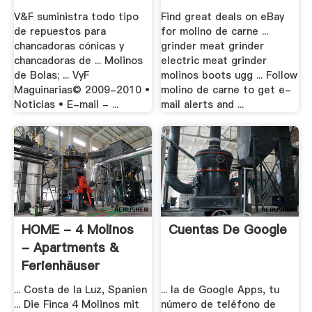
V&F suministra todo tipo
Find great deals on eBay
de repuestos para
for molino de carne ...
chancadoras cónicas y
grinder meat grinder
chancadoras de ... Molinos
electric meat grinder
de Bolas; ... VyF
molinos boots ugg ... Follow
Maguinarias© 2009-2010 •
molino de carne to get e-
Noticias • E-mail - ...
mail alerts and ...
HOME - 4 Molinos
Cuentas De Google
- Apartments &
Ferienhäuser
... Costa de la Luz, Spanien
... la de Google Apps, tu
... Die Finca 4 Molinos mit
número de teléfono de