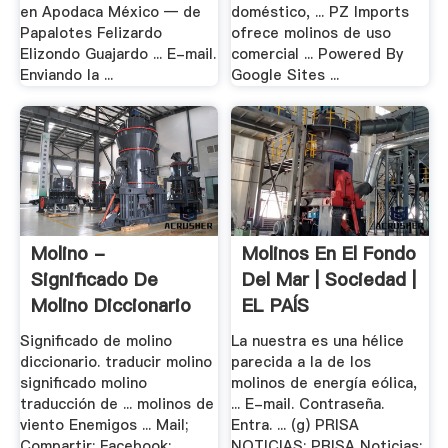
en Apodaca México — de
doméstico, ... PZ Imports
Papalotes Felizardo
ofrece molinos de uso
Elizondo Guajardo ... E-mail.
comercial ... Powered By
Enviando la ...
Google Sites ...
Molino -
Molinos En El Fondo
Significado De
Del Mar | Sociedad |
Molino Diccionario
EL PAÍS
Significado de molino
La nuestra es una hélice
diccionario. traducir molino
parecida a la de los
significado molino
molinos de energía eólica,
traducción de ... molinos de
... E-mail. Contraseña.
viento Enemigos ... Mail;
Entra. ... (g) PRISA
Compartir: Facebook;
NOTICIAS; PRISA Noticias;