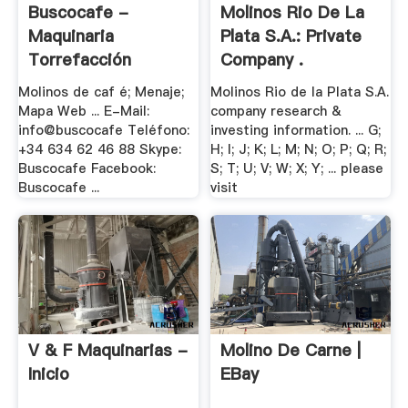
Buscocafe -
Molinos Rio De La
Maquinaria
Plata S.A.: Private
Torrefacción
Company .
Molinos de caf é; Menaje;
Molinos Rio de la Plata S.A.
Mapa Web ... E-Mail:
company research &
info@buscocafe Teléfono:
investing information. ... G;
+34 634 62 46 88 Skype:
H; I; J; K; L; M; N; O; P; Q; R;
Buscocafe Facebook:
S; T; U; V; W; X; Y; ... please
Buscocafe ...
visit
V & F Maquinarias -
Molino De Carne |
Inicio
EBay