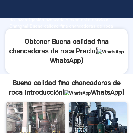
Buena calidad fina chancadoras de roca fabricante
Agarrando fuerte capacidad de producción, fuerza
de investigación avanzada y excelente servicio,
Shanghai Buena calidad fina chancadoras de roca
proveedor crea el valor y aporta valores a todos los
clientes.
Obtener Buena calidad fina
chancadoras de roca Precio(
WhatsApp
)
Buena calidad fina chancadoras de
roca Introducción(
WhatsApp
)