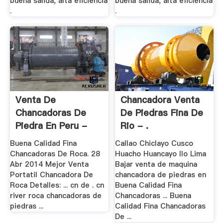
buena salida, alta eficiencia
buena salida, alta eficiencia
.
.
Venta De
Chancadora Venta
Chancadoras De
De Piedras Fina De
Piedra En Peru -
Rio - .
Water .
Buena Calidad Fina
Callao Chiclayo Cusco
Chancadoras De Roca. 28
Huacho Huancayo Ilo Lima
Abr 2014 Mejor Venta
Bajar venta de maquina
Portatil Chancadora De
chancadora de piedras en
Roca Detalles: ... cn de . cn
Buena Calidad Fina
river roca chancadoras de
Chancadoras ... Buena
piedras ...
Calidad Fina Chancadoras
De ...