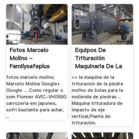
Fotos Marcelo
Equipos De
Molino -
Trituración
Familysafeplus
Maquinaria De La
Planta .
fotos marcelo molino;
>> la maquina de la
Marcelo Molina Google+
trituracion de la piedra
Google. ... Como regular o
molino de bolas para la
som Pionner AVIC-VH099G
molienda de piedras ...
carrozeria em japones,
Máquina trituradora de
sofri bastante para achar,
impacto de eje
...
vertical,Planta de
trituración.