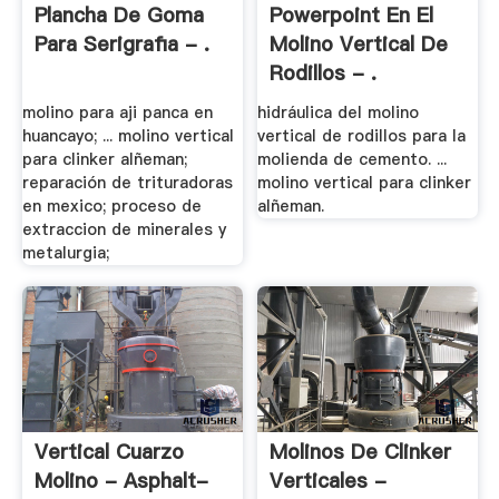
Plancha De Goma
Powerpoint En El
Para Serigrafia - .
Molino Vertical De
Rodillos - .
molino para aji panca en
hidráulica del molino
huancayo; ... molino vertical
vertical de rodillos para la
para clinker alñeman;
molienda de cemento. ...
reparación de trituradoras
molino vertical para clinker
en mexico; proceso de
alñeman.
extraccion de minerales y
metalurgia;
Vertical Cuarzo
Molinos De Clinker
Molino - Asphalt-
Verticales -