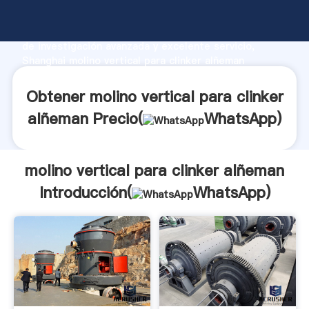
molino vertical para clinker alñeman fabricante
Agarrando fuerte capacidad de producción, fuerza
de investigación avanzada y excelente servicio,
Shanghai molino vertical para clinker alñeman
proveedor crea el valor y aporta valores a todos los
clientes.
Obtener molino vertical para clinker
alñeman Precio(
WhatsApp
)
molino vertical para clinker alñeman
Introducción(
WhatsApp
)