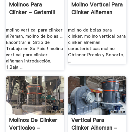
Molinos Para
Molino Vertical Para
Clinker - Getsmill
Clinker Alñeman
molino vertical para clinker
molino de bolas para
al?eman, molino de bolas ...
clinker. molino vertical para
Encontrar el Sitio de
clinker alñeman
Trabajo en Su País ! molino
características molino
vertical para clinker
Obtener Precio y Soporte,
alñeman introducción.
...
1.Baja ...
Molinos De Clinker
Vertical Para
Verticales -
Clinker Alñeman -