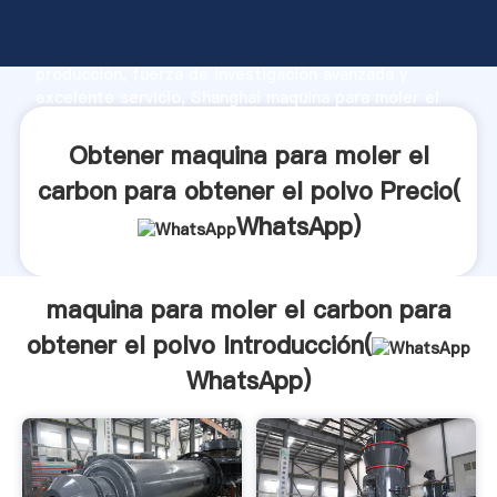
maquina para moler el carbon para obtener el polvo
fabricante Agarrando fuerte capacidad de
producción, fuerza de investigación avanzada y
excelente servicio, Shanghai maquina para moler el
carbon para obtener el polvo proveedor crea el valor
y aporta valores a todos los clientes.
Obtener maquina para moler el
carbon para obtener el polvo Precio(
WhatsApp
)
maquina para moler el carbon para
obtener el polvo Introducción(
WhatsApp
)