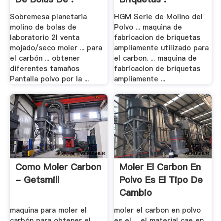
Sobremesa planetaria
HGM Serie de Molino del
molino de bolas de
Polvo ... maquina de
laboratorio 2l venta
fabricacion de briquetas
mojado/seco moler ... para
ampliamente utilizado para
el carbón ... obtener
el carbon. ... maquina de
diferentes tamaños
fabricacion de briquetas
Pantalla polvo por la ...
ampliamente ...
Como Moler Carbon
Moler El Carbon En
- Getsmill
Polvo Es El Tipo De
Cambio
maquina para moler el
moler el carbon en polvo
carbón para obtener el
es el ... el material cae en