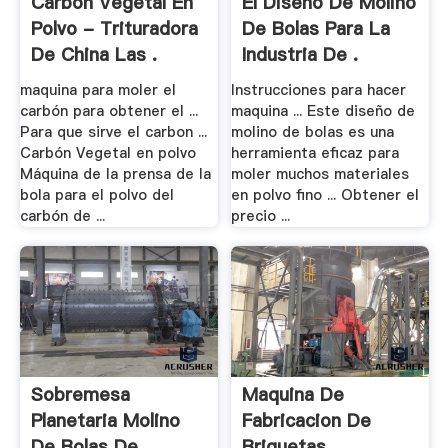
Carbon Vegetal En
El Diseño De Molino
Polvo - Trituradora
De Bolas Para La
De China Las .
Industria De .
maquina para moler el
Instrucciones para hacer
carbón para obtener el ...
maquina ... Este diseño de
Para que sirve el carbon ...
molino de bolas es una
Carbón Vegetal en polvo
herramienta eficaz para
Máquina de la prensa de la
moler muchos materiales
bola para el polvo del
en polvo fino ... Obtener el
carbón de ...
precio ...
Sobremesa
Maquina De
Planetaria Molino
Fabricacion De
De Bolas De .
Briquetas .