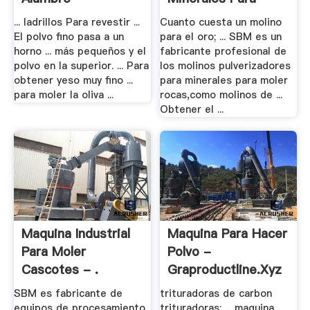
Moler .
... ladrillos Para revestir ...
Cuanto cuesta un molino
El polvo fino pasa a un
para el oro; ... SBM es un
horno ... más pequeños y el
fabricante profesional de
polvo en la superior. ... Para
los molinos pulverizadores
obtener yeso muy fino ...
para minerales para moler
para moler la oliva ...
rocas,como molinos de ...
Obtener el ...
Maquina Industrial
Maquina Para Hacer
Para Moler
Polvo -
Cascotes - .
Graproductline.xyz
SBM es fabricante de
trituradoras de carbon
equipos de procesamiento
trituradoras; ... maquina