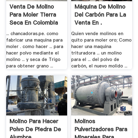
Venta De Molino
Máquina De Molino
Para Moler Tierra
Del Carbón Para La
Seca En Colombia
Venta En .
... chancadoras.pe. como
Quien vende molinos en
fabricar una maquina para
quito para moler oro; Como
moler . como hacer ... para
hacer una maquina
hacer polvo mediante el
trituradora ... un molino
molino ... y seca de Trigo
para el ... del polvo de
para obtener grano ...
carbón, el nuevo molido ...
Molino Para Hacer
Molinos
Polvo De Piedra De
Pulverizadores Para
Alumbre
Minerales Para