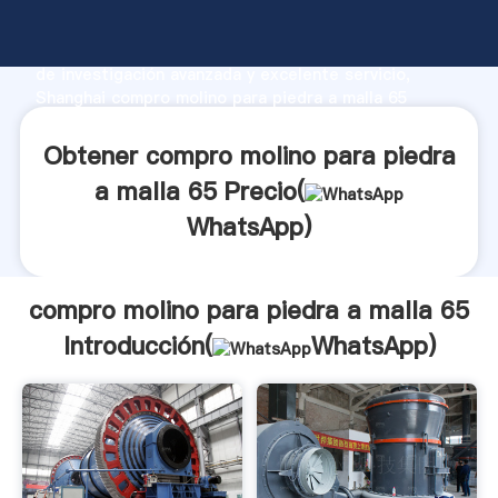
compro molino para piedra a malla 65 fabricante
Agarrando fuerte capacidad de producción, fuerza
de investigación avanzada y excelente servicio,
Shanghai compro molino para piedra a malla 65
proveedor crea el valor y aporta valores a todos los
clientes.
Obtener compro molino para piedra
a malla 65 Precio(
WhatsApp
)
compro molino para piedra a malla 65
Introducción(
WhatsApp
)