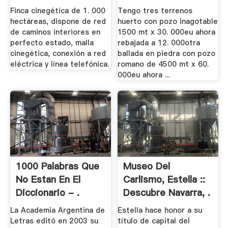
Terrenos .
Fincas .
Finca cinegética de 1. 000
Tengo tres terrenos
hectáreas, dispone de red
huerto con pozo inagotable
de caminos interiores en
1500 mt x 30. 000eu ahora
perfecto estado, malla
rebajada a 12. 000otra
cinegética, conexión a red
ballada en piedra con pozo
eléctrica y línea telefónica.
romano de 4500 mt x 60.
000eu ahora ...
1000 Palabras Que
Museo Del
No Estan En El
Carlismo, Estella ::
Diccionario - .
Descubre Navarra, .
La Academia Argentina de
Estella hace honor a su
Letras editó en 2003 su
título de capital del