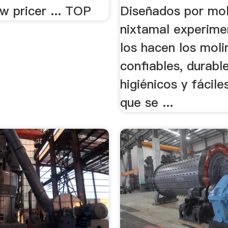
w pricer ... TOP
Diseñados por mol
nixtamal experime
los hacen los mol
confiables, durable
higiénicos y fácile
que se ...