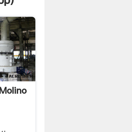
pp
)
 Molino