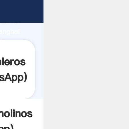
nte
rza de
anghai
dor crea
leros
sApp
)
molinos