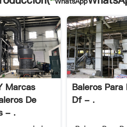
troducción(
WhatsA
Y Marcas
Baleros Para
aleros De
Df - .
 - .