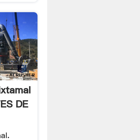
ixtamal
TES DE
al.