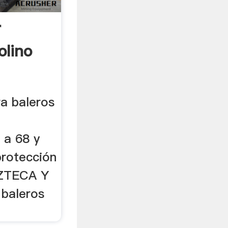
r
olino
ra baleros
 a 68 y
rotección
AZTECA Y
 baleros