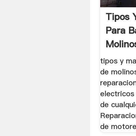
Tipos 
Para B
Molinos
tipos y m
de molinos
reparacio
electricos
de cualqu
Reparacio
de motores