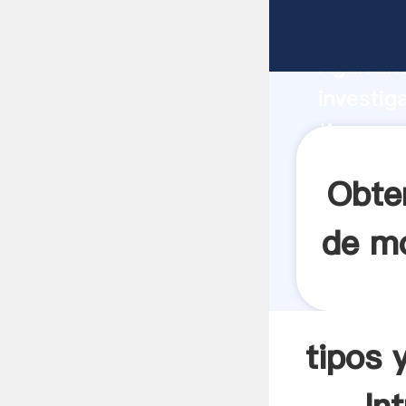
tipos y 
Agarrand
investig
tipos y 
el valor
Obte
de mo
tipos 