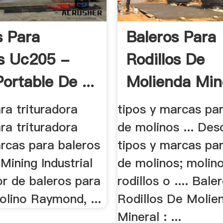
s Para
Baleros Para
s Uc205 -
Rodillos De
ortable De ...
Molienda Min
ra trituradora
tipos y marcas pa
ra trituradora
de molinos ... Desc
arcas para baleros
tipos y marcas pa
 Mining Industrial
de molinos; molin
or de baleros para
rodillos o .... Bal
olino Raymond, ...
Rodillos De Molie
Mineral : ...