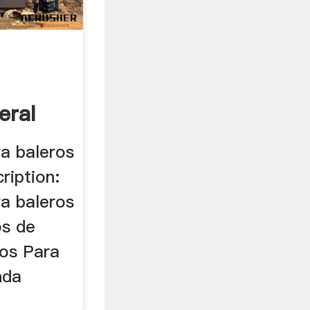
eral
ra baleros
ription:
ra baleros
os de
eros Para
nda