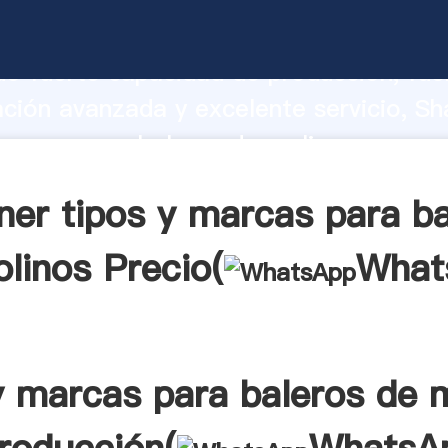
marcas para baleros de molinos fabrica
o fuerte capacidad de producción, fue
ación avanzada y excelente servicio, Sh
marcas para baleros de molinos provee
 y aporta valores a todos los clientes.
ner tipos y marcas para ba
linos Precio(
What
y marcas para baleros de 