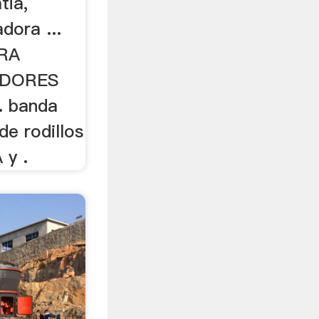
tia,
adora ...
RA
ADORES
. banda
e rodillos
 y .