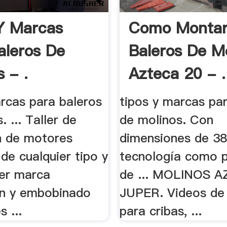
Y Marcas
Como Monta
aleros De
Baleros De M
 - .
Azteca 20 - .
arcas para baleros
tipos y marcas pa
. ... Taller de
de molinos. Con
n de motores
dimensiones de 38
 de cualquier tipo y
tecnología como p
ier marca
de ... MOLINOS 
n y embobinado
JUPER. Videos de
 ...
para cribas, ...