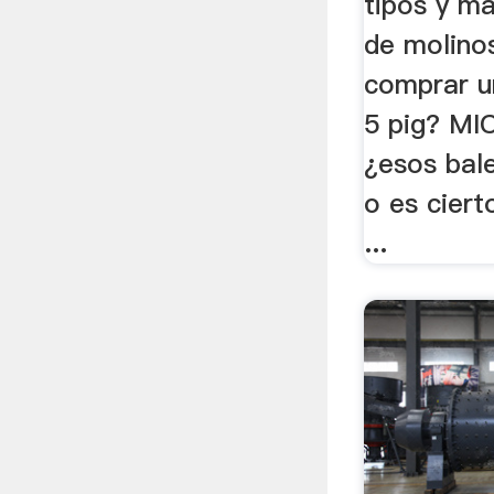
tipos y m
de molino
comprar u
5 pig? MIC
¿esos bal
o es ciert
...