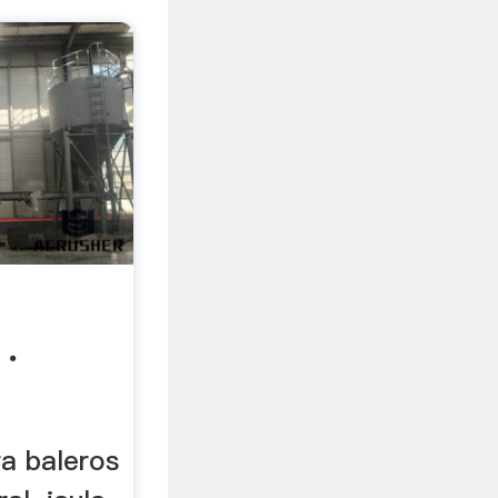
 .
ra baleros