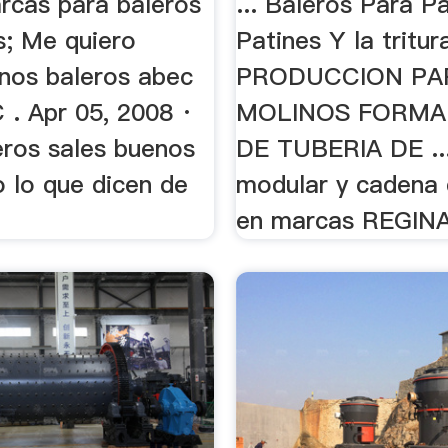
arcas para baleros
... Baleros Para Pa
s; Me quiero
Patines Y la tritur
nos baleros abec
PRODUCCION PA
 . Apr 05, 2008 ·
MOLINOS FORM
eros sales buenos
DE TUBERIA DE ..
o lo que dicen de
modular y cadena d
en marcas REGINA