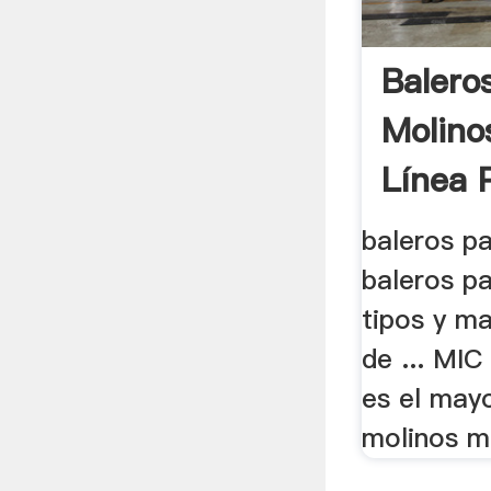
Balero
Molino
Línea P
baleros pa
baleros pa
tipos y m
de ... MIC
es el may
molinos m