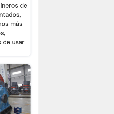
ineros de
ntados,
inos más
s,
s de usar