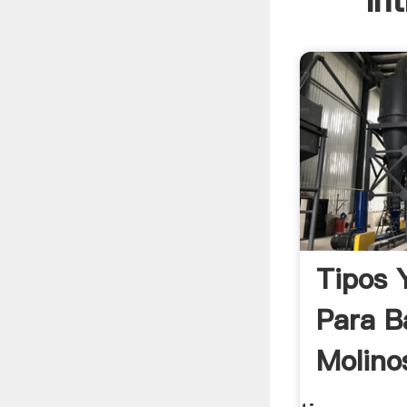
In
Tipos 
Para B
Molinos