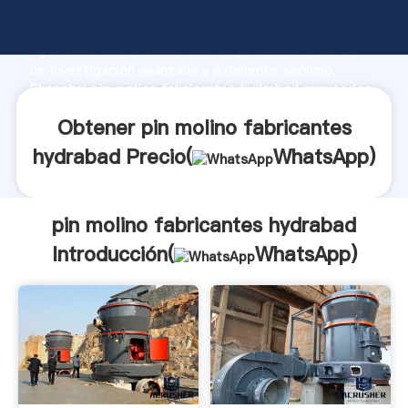
pin molino fabricantes hydrabad fabricante
Agarrando fuerte capacidad de producción, fuerza
de investigación avanzada y excelente servicio,
Shanghai pin molino fabricantes hydrabad proveedor
crea el valor y aporta valores a todos los clientes.
Obtener pin molino fabricantes
hydrabad Precio(
WhatsApp
)
pin molino fabricantes hydrabad
Introducción(
WhatsApp
)