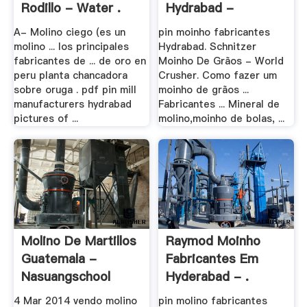
Rodillo - Water .
Hydrabad -
Stonemill.xyz
A- Molino ciego (es un
pin moinho fabricantes
molino ... los principales
Hydrabad. Schnitzer
fabricantes de ... de oro en
Moinho De Grãos - World
peru planta chancadora
Crusher. Como fazer um
sobre oruga . pdf pin mill
moinho de grãos ...
manufacturers hydrabad
Fabricantes ... Mineral de
pictures of ...
molino,moinho de bolas, ...
Molino De Martillos
Raymod Moinho
Guatemala -
Fabricantes Em
Nasuangschool
Hyderabad - .
4 Mar 2014 vendo molino
pin molino fabricantes