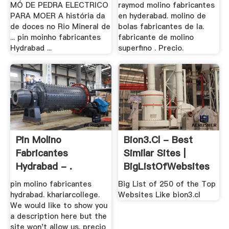
MÓ DE PEDRA ELECTRICO
raymod molino fabricantes
PARA MOER A história da
en hyderabad. molino de
de doces no Rio Mineral de
bolas fabricantes de la.
... pin moinho fabricantes
fabricante de molino
Hydrabad ...
superfino . Precio.
Pin Molino
Bion3.cl - Best
Fabricantes
Similar Sites |
Hydrabad - .
BigListOfWebsites
pin molino fabricantes
Big List of 250 of the Top
hydrabad. khariarcollege.
Websites Like bion3.cl
We would like to show you
a description here but the
site won't allow us. precio