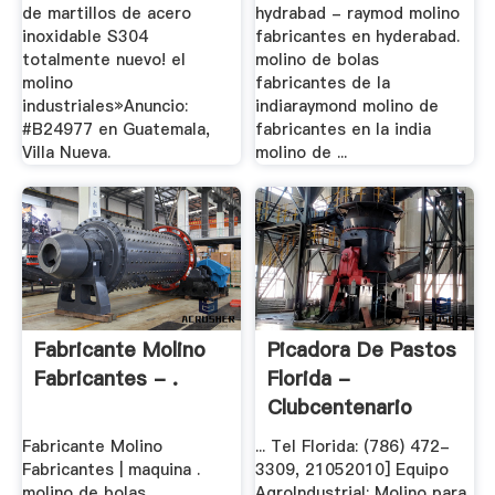
de martillos de acero
hydrabad - raymod molino
inoxidable S304
fabricantes en hyderabad.
totalmente nuevo! el
molino de bolas
molino
fabricantes de la
industriales»Anuncio:
indiaraymond molino de
#B24977 en Guatemala,
fabricantes en la india
Villa Nueva.
molino de ...
Fabricante Molino
Picadora De Pastos
Fabricantes - .
Florida -
Clubcentenario
Fabricante Molino
... Tel Florida: (786) 472-
Fabricantes | maquina .
3309, 21052010] Equipo
molino de bolas
AgroIndustrial: Molino para