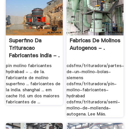
Superfino Da
Fabricas De Molinos
Trituracao
Autogenos - .
Fabricantes India - .
pin molino fabricantes
cdsfmx/trituradora/partes-
hydrabad - ... de la.
de-un-molino-bolas-
fabricante de molino
siemens
superfino ... fabricantes de
cdsfmx/trituradora/pin-
la india. shanghai ... em
molino-fabricantes-
cache ltd. um dos maiores
hydrabad
fabricantes de ...
cdsfmx/trituradora/semi-
molino-de-molienda-
autogena. Lee Más.