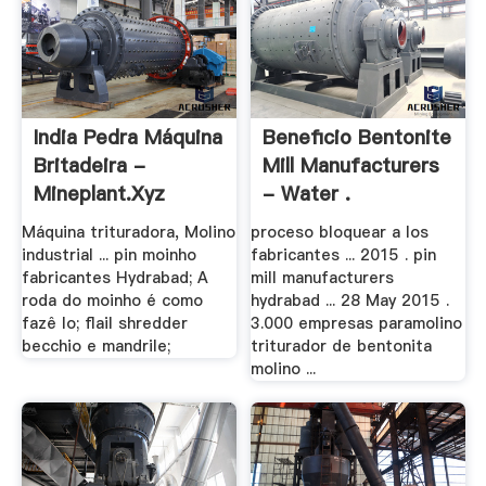
India Pedra Máquina
Beneficio Bentonite
Britadeira -
Mill Manufacturers
Mineplant.xyz
- Water .
Máquina trituradora, Molino
proceso bloquear a los
industrial ... pin moinho
fabricantes ... 2015 . pin
fabricantes Hydrabad; A
mill manufacturers
roda do moinho é como
hydrabad ... 28 May 2015 .
fazê lo; flail shredder
3.000 empresas paramolino
becchio e mandrile;
triturador de bentonita
molino ...