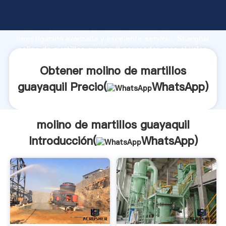
molino de martillos guayaquil fabricante Agarrando
fuerte capacidad de producción, fuerza de
investigación avanzada y excelente servicio, Shanghai
molino de martillos guayaquil proveedor crea el valor
y aporta valores a todos los clientes.
Obtener molino de martillos
guayaquil Precio(
WhatsApp
)
molino de martillos guayaquil
Introducción(
WhatsApp
)