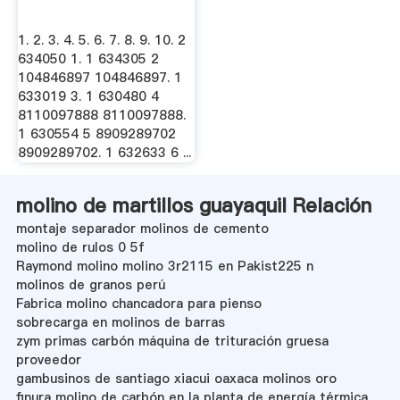
1. 2. 3. 4. 5. 6. 7. 8. 9. 10. 2
634050 1. 1 634305 2
104846897 104846897. 1
633019 3. 1 630480 4
8110097888 8110097888.
1 630554 5 8909289702
8909289702. 1 632633 6 ...
molino de martillos guayaquil Relación
montaje separador molinos de cemento
molino de rulos 0 5f
Raymond molino molino 3r2115 en Pakist225 n
molinos de granos perú
Fabrica molino chancadora para pienso
sobrecarga en molinos de barras
zym primas carbón máquina de trituración gruesa
proveedor
gambusinos de santiago xiacui oaxaca molinos oro
finura molino de carbón en la planta de energía térmica