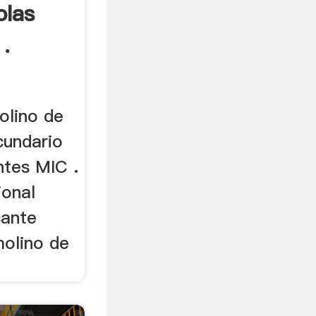
olas
.
olino de
cundario
ntes MIC .
ional
cante
molino de