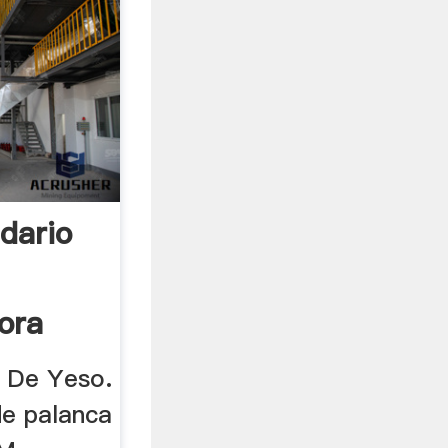
dario
ora
o De Yeso.
de palanca