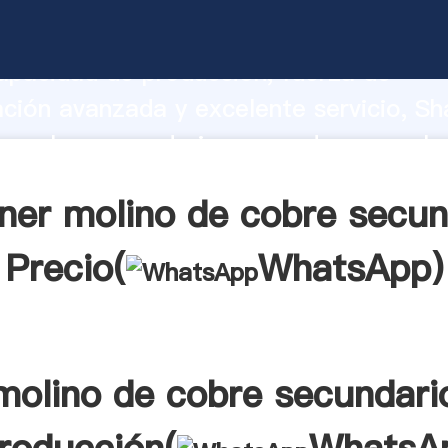
e cobre secundario fabricante Agarran
apacidad de producción, fuerza de
ación avanzada y excelente servicio, Sh
e cobre secundario proveedor crea el v
alores a todos los clientes.
ner molino de cobre secun
Precio(
WhatsApp
)
molino de cobre secundari