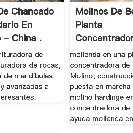
De Chancado
Molinos De B
ario En
Planta
 - China .
Concentrador
MIC S.A.
rituradora de
molienda en una p
ituradora de rocas,
concentradora de 
ra de mandíbulas
Molino; construcci
 y avanzadas a
puesta en marcha
teresantes.
molino hardinge e
concentradora de
ayuda molienda en 