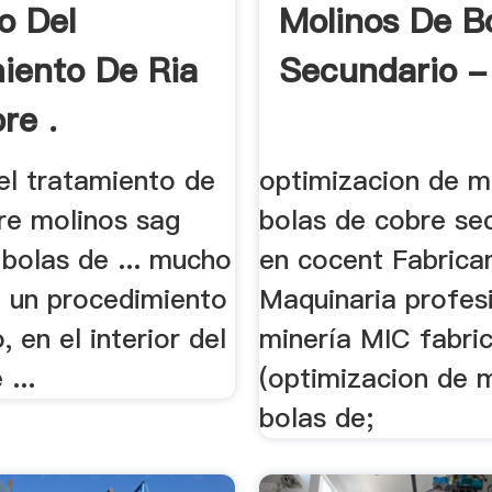
o Del
Molinos De B
iento De Ria
Secundario - 
re .
el tratamiento de
optimizacion de m
re molinos sag
bolas de cobre se
bolas de ... mucho
en cocent Fabrica
un procedimiento
Maquinaria profes
, en el interior del
minería MIC fabri
 ...
(optimizacion de 
bolas de;