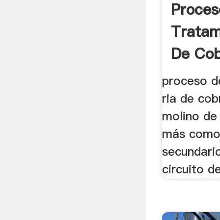
Proces
Tratam
De Cob
proceso d
ria de cob
molino de 
más como 
secundario
circuito de