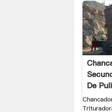
Chanc
Secund
De Puli
Chancador
Triturador