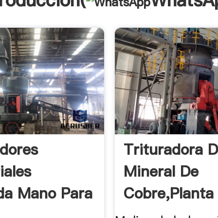
troducción(
WhatsA
adores
Trituradora 
iales
Mineral De
da Mano Para
Cobre,Planta 