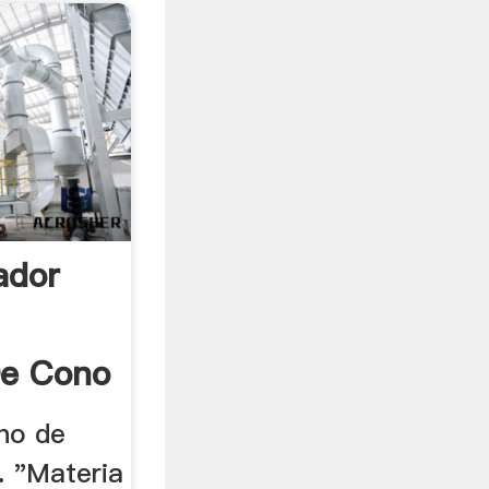
ador
De Cono
ino de
. "Materia