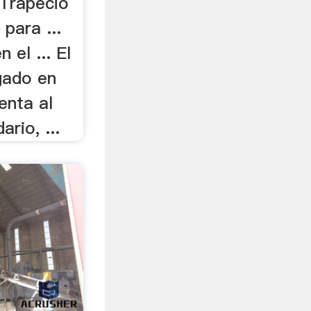
 Trapecio
para ...
 el ... El
gado en
enta al
rio, ...