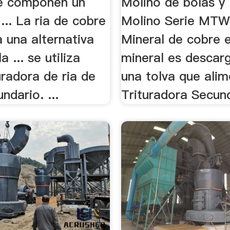
e componen un
Molino de bolas y
... La ria de cobre
Molino Serie MTW 
 una alternativa
Mineral de cobre en
a ... se utiliza
mineral es descar
radora de ria de
una tolva que alim
ndario. ...
Trituradora Secunda