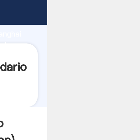
do
anghai
alor y
dario
o