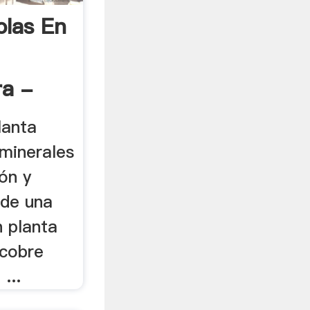
olas En
a -
lanta
minerales
ón y
 de una
n planta
 cobre
...