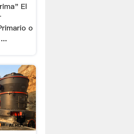
rima" El
r
Primario o
...