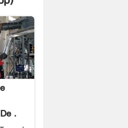
pp
)
De
De .