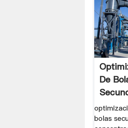
Optimi
De Bol
Secund
optimizac
bolas sec