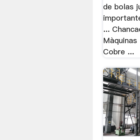
de bolas 
important
... Chanc
Màquinas 
Cobre ...