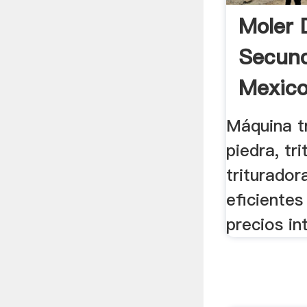
Moler 
Secund
Mexico
Máquina t
piedra, tr
triturado
eficientes
precios in