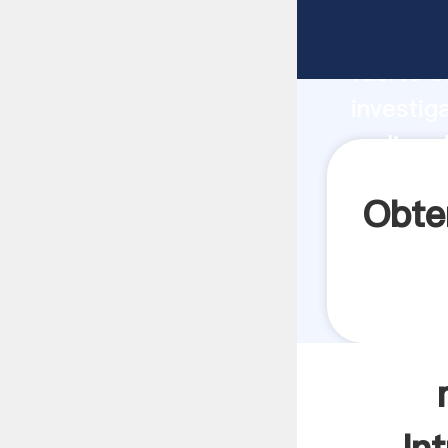
molino d
fuerte c
investig
molino d
aporta v
Obte