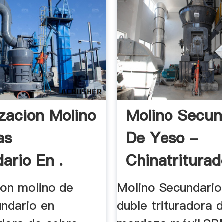
zacion Molino
Molino Secun
as
De Yeso -
ario En .
Chinatriturad
ion molino de
Molino Secundari
undario en
duble trituradora 