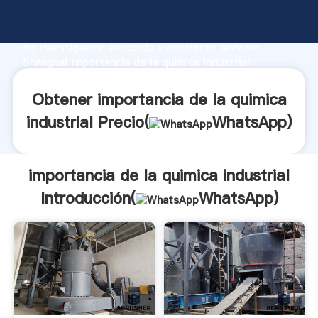
importancia de la quimica industrial fabricante
Agarrando fuerte capacidad de producción, fuerza
de investigación avanzada y excelente servicio,
Shanghai importancia de la quimica industrial
proveedor crea el valor y aporta valores a todos los
clientes.
Obtener importancia de la quimica
industrial Precio(
WhatsApp
)
importancia de la quimica industrial
Introducción(
WhatsApp
)