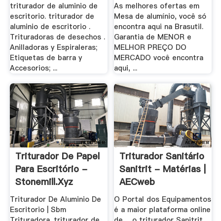
triturador de aluminio de
As melhores ofertas em
escritorio. triturador de
Mesa de alumínio, você só
aluminio de escritorio .
encontra aqui na Brasutil.
Trituradoras de desechos .
Garantia de MENOR e
Anilladoras y Espiraleras;
MELHOR PREÇO DO
Etiquetas de barra y
MERCADO você encontra
Accesorios; ...
aqui, ...
Triturador De Papel
Triturador Sanitário
Para Escritório -
Sanitrit - Matérias |
Stonemill.xyz
AECweb
Triturador De Aluminio De
O Portal dos Equipamentos
Escritorio | Sbm
é a maior plataforma online
Trituradora. triturador de
de ... o triturador Sanitrit ...