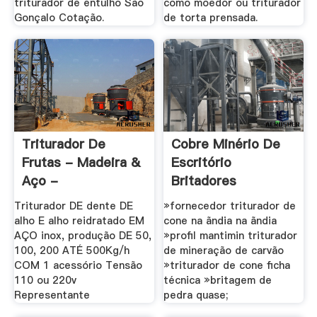
triturador de entulho São
como moedor ou triturador
Gonçalo Cotação.
de torta prensada.
Triturador De
Cobre Minério De
Frutas - Madeira &
Escritório
Aço -
Britadores
Solostocks.pt
Primários .
Triturador DE dente DE
»fornecedor triturador de
alho E alho reidratado EM
cone na ãndia na ãndia
AÇO inox, produção DE 50,
»profil mantimin triturador
100, 200 ATÉ 500Kg/h
de mineração de carvão
COM 1 acessório Tensão
»triturador de cone ficha
110 ou 220v
técnica »britagem de
Representante
pedra quase;