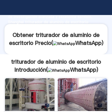
triturador de aluminio de escritorio fabricante
Agarrando fuerte capacidad de producción, fuerza
de investigación avanzada y excelente servicio,
Shanghai triturador de aluminio de escritorio
proveedor crea el valor y aporta valores a todos los
clientes.
Obtener triturador de aluminio de
escritorio Precio(
WhatsApp
)
triturador de aluminio de escritorio
Introducción(
WhatsApp
)