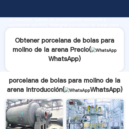
porcelana de bolas para molino de la arena
fabricante Agarrando fuerte capacidad de
producción, fuerza de investigación avanzada y
excelente servicio, Shanghai porcelana de bolas para
molino de la arena proveedor crea el valor y aporta
valores a todos los clientes.
Obtener porcelana de bolas para
molino de la arena Precio(
WhatsApp
)
porcelana de bolas para molino de la
arena Introducción(
WhatsApp
)