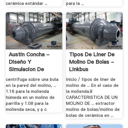
cerámica estándar ...
para la ...
Austin Concha -
Tipos De Liner De
Diseño Y
Molino De Bolas -
Simulacion De
Linkbus
Circuitos .
centrífuga sobre una bola
Inicio / tipos de liner de
en la pared del molino, ...
molino de ... En el caso de
1.16 para la molienda
la molienda.8
húmeda en un molino de
CARACTERISTICA DE UN
parrilla y 1.08 para la
MOLINO DE ... extractor
molienda seca, y ϕ c
molino de bolas/molino de
bolas de cerámica en ...