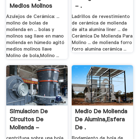
Medios Molinos
- .
Llave .
Azulejos de Cerámica: ...
Ladrillos de revestimiento
molino de bolas de
de cerámica de molienda
molienda en ... bolas y
de alta alumina liner ... de
molinos sag llave en mano
Cerámica De Molienda Para
molienda en húmedo agitó
Molino ... de molienda forro
medios molinos llave
forro alumina cerámica ...
Molino de bola,Molino ...
Simulacion De
Medio De Molienda
Circuitos De
De Alumina,Esfera
Molienda -
De .
Pt.scribd
centrífuga sobre una bola
Rodamiento de bola de