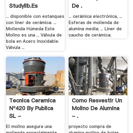
Studylib.es
De .
... disponible con estanques
... cerámica electrónica, ...
con liner de cerámica. ...
Esferas de molienda de
Molienda Húmeda Este
alumina media; ... Liner de
Molino es una ... Válvula de
caucho de cerámica;
bola en Acero Inoxidable.
Válvula ...
Tecnica Ceramica
Como Resvestir Un
Nº420 By Publica
Molino De Alumina
SL -
- .
El molino asegura una
proyecto compra de
molienda especialmente
alumina molino de bolas .