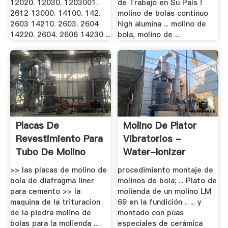
12020. 12030. 1203001.
de Trabajo en Su País !
2612 13000. 14100. 142.
molino de bolas continuo
2603 14210. 2603. 2604
high alumina ... molino de
14220. 2604. 2606 14230 ...
bola, molino de ...
Placas De
Molino De Plator
Revestimiento Para
Vibratorios -
Tubo De Molino
Water-Ionizer
Para .
>> las placas de molino de
procedimiento montaje de
bola de diafragma liner
molinos de bola; ... Plato de
para cemento >> la
molienda de un molino LM
maquina de la trituracion
69 en la fundición .. ... y
de la piedra molino de
montado con púas
bolas para la molienda ...
especiales de cerámica