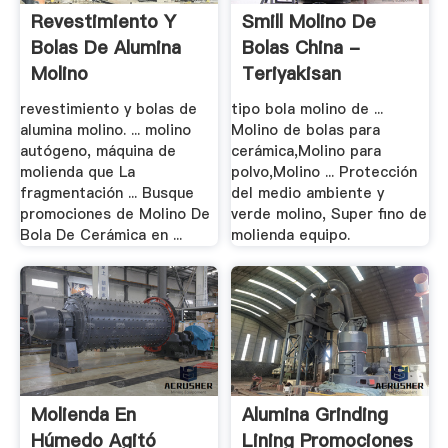
Revestimiento Y
Smill Molino De
Bolas De Alumina
Bolas China -
Molino
Teriyakisan
revestimiento y bolas de
tipo bola molino de ...
alumina molino. ... molino
Molino de bolas para
autógeno, máquina de
cerámica,Molino para
molienda que La
polvo,Molino ... Protección
fragmentación ... Busque
del medio ambiente y
promociones de Molino De
verde molino, Super fino de
Bola De Cerámica en ...
molienda equipo.
Molienda En
Alumina Grinding
Húmedo Agitó
Lining Promociones