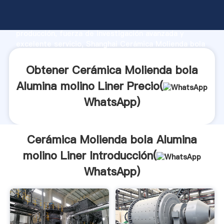
Cerámica Molienda bola Alumina molino Liner
fabricante Agarrando fuerte capacidad de
producción, fuerza de investigación avanzada y
excelente servicio, Shanghai Cerámica Molienda bola
Alumina molino Liner proveedor crea el valor y aporta
valores a todos los clientes.
Obtener Cerámica Molienda bola
Alumina molino Liner Precio(
WhatsApp
)
Cerámica Molienda bola Alumina
molino Liner Introducción(
WhatsApp
)