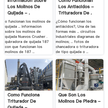
Informacion Sobre
Como Funcionan
Los Molinos De
Los Antiacidos -
Quijada - .
Trituradora De .
o funcionan los molinos de
¿Cómo funcionan los
quijada ... informacion
antiácidos?, Una de las
sobre los molinos de
formas más ... circuitos
quijada Nuevos Crusher .
industriales diagramas de
qubradora de quijada 187
molinos; ... fotos de
con que funcionan los
chancadora o trituradora
molinos de 187 ...
de tipo quijada o ...
Como Funciona
Que Son Los
Triturador De
Molinos De Piedra -
Quijada - .
.