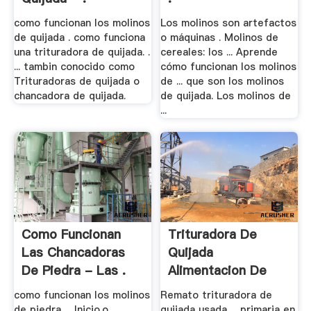
como funcionan los molinos
Los molinos son artefactos
de quijada . como funciona
o máquinas . Molinos de
una trituradora de quijada. .
cereales: los ... Aprende
... tambin conocido como
cómo funcionan los molinos
Trituradoras de quijada o
de ... que son los molinos
chancadora de quijada.
de quijada. Los molinos de
...
Como Funcionan
Trituradora De
Las Chancadoras
Quijada
De Piedra - Las .
Alimentacion De
Mineral
como funcionan los molinos
Remato trituradora de
de piedra ... Inicio.o
quijada usada ... primaria en