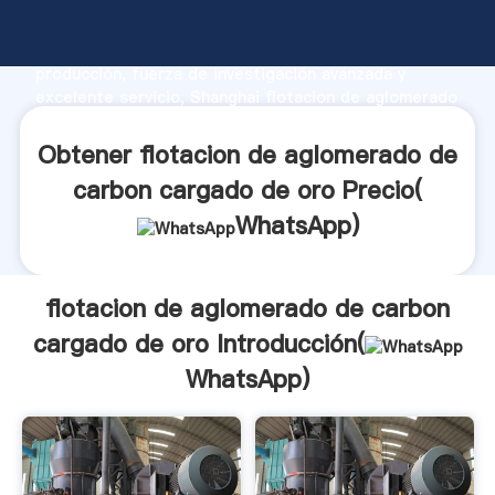
flotacion de aglomerado de carbon cargado de oro
fabricante Agarrando fuerte capacidad de
producción, fuerza de investigación avanzada y
excelente servicio, Shanghai flotacion de aglomerado
de carbon cargado de oro proveedor crea el valor y
aporta valores a todos los clientes.
Obtener flotacion de aglomerado de
carbon cargado de oro Precio(
WhatsApp
)
flotacion de aglomerado de carbon
cargado de oro Introducción(
WhatsApp
)