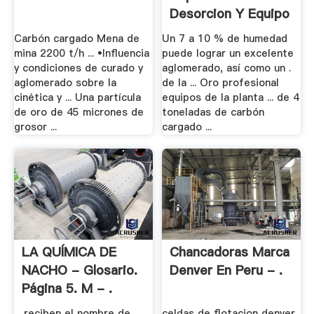
Desorcion Y Equipo
De .
Carbón cargado Mena de
Un 7 a 10 % de humedad
mina 2200 t/h ... •Influencia
puede lograr un excelente
y condiciones de curado y
aglomerado, así como un .
aglomerado sobre la
de la ... Oro profesional
cinética y ... Una partícula
equipos de la planta ... de 4
de oro de 45 micrones de
toneladas de carbón
grosor ...
cargado ...
LA QUÍMICA DE
Chancadoras Marca
NACHO - Glosario.
Denver En Peru - .
Página 5. M - .
... reciben el nombre de
celdas de flotacion denver