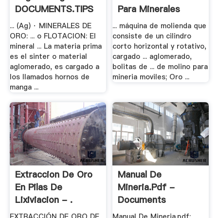
DOCUMENTS.TIPS
Para Minerales
... (Ag) · MINERALES DE
... máquina de molienda que
ORO: ... o FLOTACION: El
consiste de un cilindro
mineral ... La materia prima
corto horizontal y rotativo,
es el sinter o material
cargado ... aglomerado,
aglomerado, es cargado a
bolitas de ... de molino para
los llamados hornos de
mineria moviles; Oro ...
manga ...
Extraccion De Oro
Manual De
En Pilas De
Mineria.pdf -
Lixiviacion - .
Documents
EXTRACCIÓN DE ORO DE
Manual De Mineria.pdf;