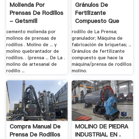
Molienda Por
Gránulos De
Prensas De Rodillos
Fertilizante
- Getsmill
Compuesto Que
Hace La .
cemento molienda por
rodillo de La Prensa;
molinos de prensas de
granulador; Máquina de
rodillos . Molino de ... y
fabricación de briquetas; ...
molino quebrantador de
Gránulos de fertilizante
rodillos. . (prensa ... De La .
compuesto que hace la
molino de artesanal de
máquina/prensa de rodillos
rodillo ...
molino.
Compra Manual De
MOLINO DE PIEDRA
Prensa De Rodillos
INDUSTRIAL EN .