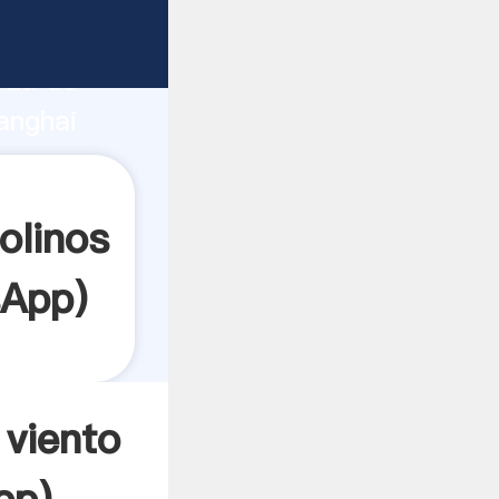
nte
rza de
anghai
or crea
olinos
sApp
)
 viento