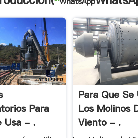
troducción(
WhatsA
s
Para Que Se
atorios Para
Los Molinos 
 Usa - .
Viento - .