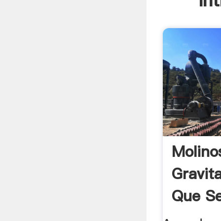
In
Molino
Gravit
Que Se