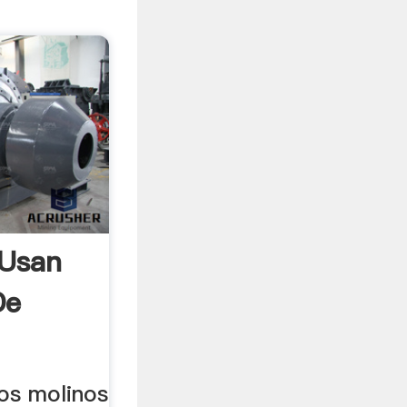
 Usan
De
los molinos