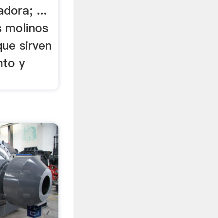
adora; ...
s molinos
que sirven
nto y