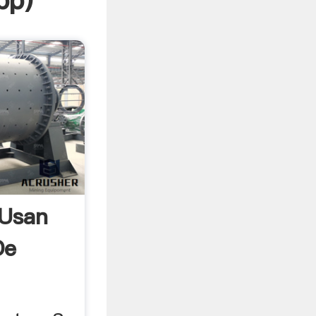
pp
)
 Usan
De