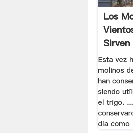
Los Mo
Viento
Sirven 
Esta vez 
molinos d
han conser
siendo uti
el trigo. .
conservar
día como .