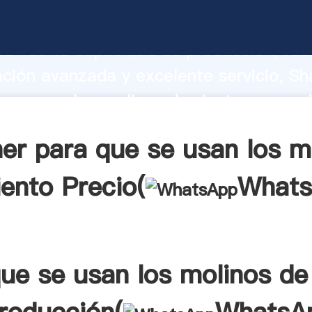
 se usan los molinos de viento fabrica
o fuerte capacidad de producción, fue
ación avanzada y excelente servicio, Sh
 se usan los molinos de viento proveed
 y aporta valores a todos los clientes.
er para que se usan los m
iento Precio(
What
ue se usan los molinos de