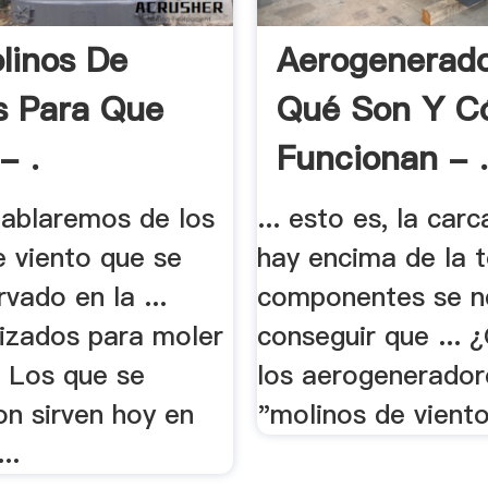
linos De
Aerogenerado
s Para Que
Qué Son Y 
- .
Funcionan - 
hablaremos de los
... esto es, la car
e viento que se
hay encima de la t
vado en la ...
componentes se n
lizados para moler
conseguir que ... 
.. Los que se
los aerogenerador
on sirven hoy en
"molinos de viento 
..