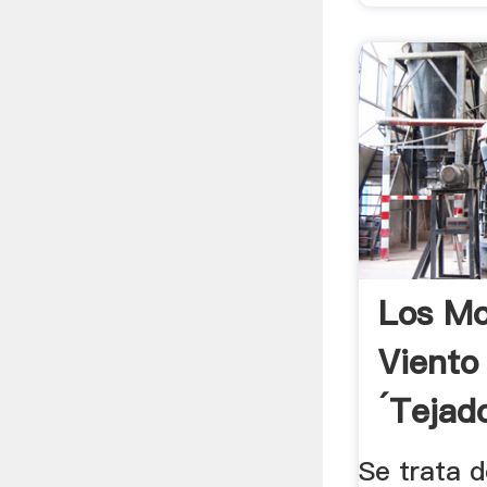
Los Mo
Viento
´tejad
Se trata 