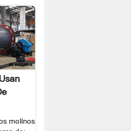
 Usan
De
los molinos