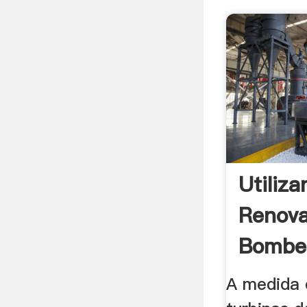
Utiliz
Renova
Bombe
TWRI
A medida 