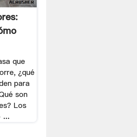
res:
Cómo
.
casa que
orre, ¿qué
den para
¿Qué son
es? Los
...