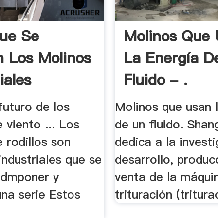
ue Se
Molinos Que
an Los Molinos
La Energía D
iales
Fluido - .
futuro de los
Molinos que usan 
 viento ... Los
de un fluido. Sha
 rodillos son
dedica a la invest
ndustriales que se
desarrollo, produc
 dmponer y
venta de la máqui
una serie Estos
trituración (tritura