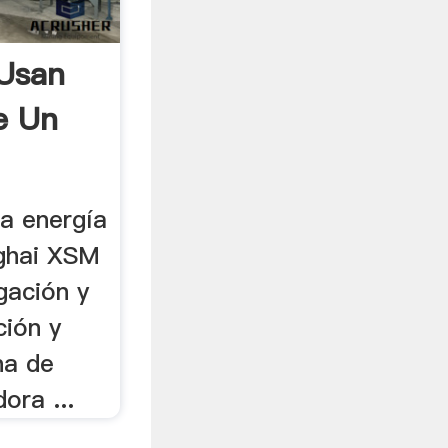
 Usan
e Un
la energía
nghai XSM
igación y
ción y
na de
dora ...