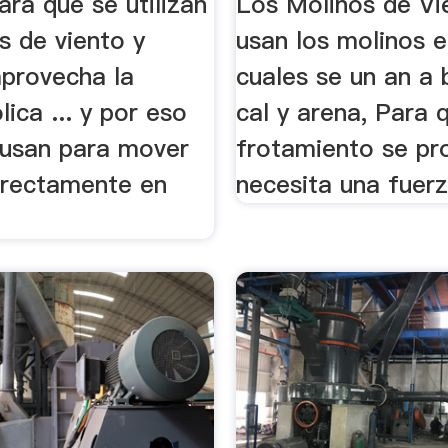
ra qué se utilizan
Los Molinos de Vi
s de viento y
usan los molinos en
provecha la
cuales se un an a
lica ... y por eso
cal y arena, Para 
 usan para mover
frotamiento se pr
directamente en
necesita una fuerza