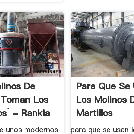
linos De
Para Que Se
 Toman Los
Los Molinos 
os´ - Rankia
Martillos
de unos modernos
para que se usan 