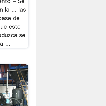
ento - Se
 la ... las
 base de
que este
oduzca se
 ...