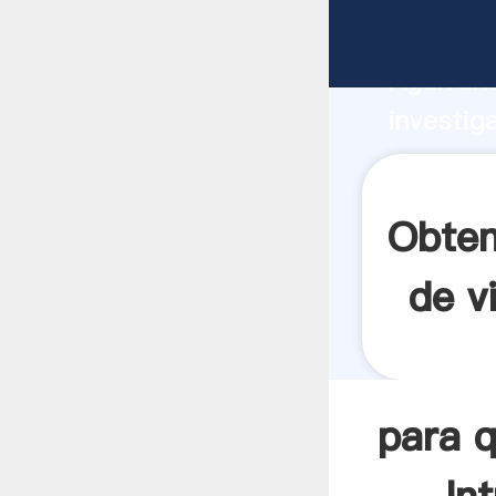
para que
Agarrand
investig
para que
el valor
Obten
de v
para q