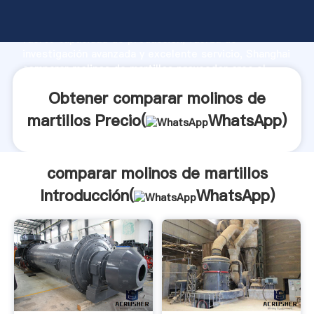
comparar molinos de martillos fabricante Agarrando
fuerte capacidad de producción, fuerza de
investigación avanzada y excelente servicio, Shanghai
comparar molinos de martillos proveedor crea el
valor y aporta valores a todos los clientes.
Obtener comparar molinos de
martillos Precio(
WhatsApp
)
comparar molinos de martillos
Introducción(
WhatsApp
)