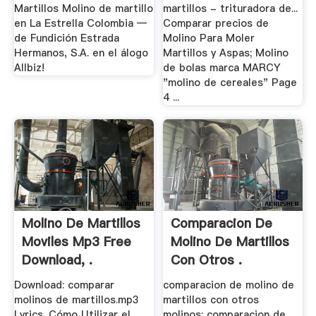
Martillos Molino de martillo
martillos - trituradora de...
en La Estrella Colombia —
Comparar precios de
de Fundición Estrada
Molino Para Moler
Hermanos, S.A. en el álogo
Martillos y Aspas; Molino
Allbiz!
de bolas marca MARCY
"molino de cereales" Page
4 ...
Molino De Martillos
Comparacion De
Moviles Mp3 Free
Molino De Martillos
Download, .
Con Otros .
Download: comparar
comparacion de molino de
molinos de martillos.mp3
martillos con otros
Lyrics. Cómo Utilizar el
molinos; comparacion de