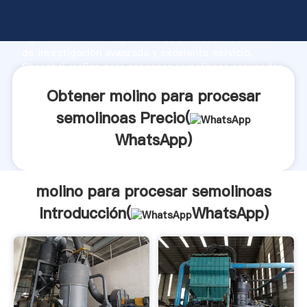
molino para procesar semolinoas fabricante
Agarrando fuerte capacidad de producción, fuerza
de investigación avanzada y excelente servicio,
Shanghai molino para procesar semolinoas proveedor
crea el valor y aporta valores a todos los clientes.
Obtener molino para procesar
semolinoas Precio(
WhatsApp
)
molino para procesar semolinoas
Introducción(
WhatsApp
)