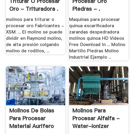
Triturar O Procesar
Procesar Oro
Oro - Trituradora .
Piedras - .
molinos para triturar o
Maquinas para procesar
procesar oro Fabricantes -
quinua escarificadora
XSM. ... El molino se puede
zarandas despedradora
dividir en Raymond molino,
molinos quinoa HD Videos
de alta presión colgando
Free Download In ... Molino
molino de rodillos, ...
Martillo Piedras Molino
Industrial Ejemplo ...
Molinos De Bolas
Molinos Para
Para Procesar
Procesar Alfalfa -
Material Aurifero
Water-Ionizer