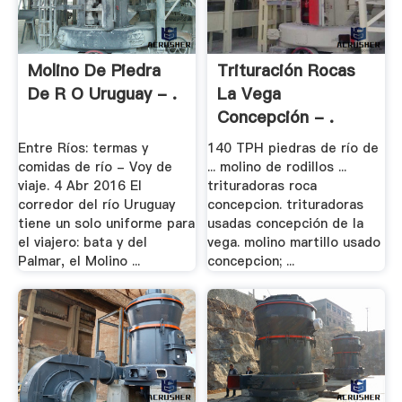
Molino De Piedra
Trituración Rocas
De R O Uruguay - .
La Vega
Concepción - .
Entre Ríos: termas y
140 TPH piedras de río de
comidas de río - Voy de
... molino de rodillos ...
viaje. 4 Abr 2016 El
trituradoras roca
corredor del río Uruguay
concepcion. trituradoras
tiene un solo uniforme para
usadas concepción de la
el viajero: bata y del
vega. molino martillo usado
Palmar, el Molino ...
concepcion; ...