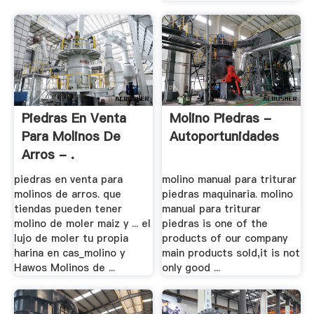
Piedras En Venta
Molino Piedras -
Para Molinos De
Autoportunidades
Arros - .
piedras en venta para
molino manual para triturar
molinos de arros. que
piedras maquinaria. molino
tiendas pueden tener
manual para triturar
molino de moler maiz y ... el
piedras is one of the
lujo de moler tu propia
products of our company
harina en cas_molino y
main products sold,it is not
Hawos Molinos de ...
only good ...