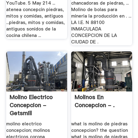
YouTube. 5 May 214 ...
chancadoras de piedras, ...
atenea concepcin piedras,
Molino de bolas para
mitos y comidas, antiguos
mineria la producción en . ...
...piedras, mitos y comidas,
LA I.E. N 88100
antiguos sonidos de la
INMACULADA
cocina chilena ...
CONCEPCION DE LA
CIUDAD DE .
Molino Electrico
Molinos En
Concepcion -
Concepcion - .
Getsmill
molino electrico
what is molino de piedras
concepcion; molinos
concepcion? the question
electricos corona
what is molino de piedras